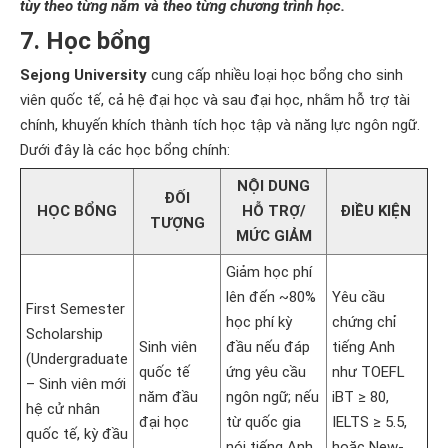
tùy theo từng năm và theo từng chương trình học.
7. Học bổng
Sejong University
cung cấp nhiều loại học bổng cho sinh
viên quốc tế, cả hệ đại học và sau đại học, nhằm hỗ trợ tài
chính, khuyến khích thành tích học tập và năng lực ngôn ngữ.
Dưới đây là các học bổng chính:
NỘI DUNG
ĐỐI
HỌC BỔNG
HỖ TRỢ/
ĐIỀU KIỆN
TƯỢNG
MỨC GIẢM
Giảm học phí
lên đến ~80%
Yêu cầu
First Semester
học phí kỳ
chứng chỉ
Scholarship
Sinh viên
đầu nếu đáp
tiếng Anh
(Undergraduate
quốc tế
ứng yêu cầu
như TOEFL
– Sinh viên mới
năm đầu
ngôn ngữ; nếu
iBT ≥ 80,
hệ cử nhân
đại học
từ quốc gia
IELTS ≥ 5.5,
quốc tế, kỳ đầu
nói tiếng Anh
hoặc New-