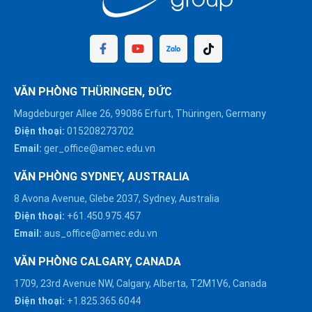
VĂN PHÒNG THÜRINGEN, ĐỨC
Magdeburger Allee 26, 99086 Erfurt, Thüringen, Germany
Điện thoại:
015208273702
Email:
ger_office@amec.edu.vn
VĂN PHÒNG SYDNEY, AUSTRALIA
8 Avona Avenue, Glebe 2037, Sydney, Australia
Điện thoại:
+61.450.975.457
Email:
aus_office@amec.edu.vn
VĂN PHÒNG CALGARY, CANADA
1709, 23rd Avenue NW, Calgary, Alberta, T2M1V6, Canada
Điện thoại:
+1.825.365.6044