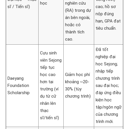
học
nghiên cứu
sĩ / Tiến sĩ)
cao; hồ sơ
(RA) trong dự
nộp đúng
án bên ngoài,
hạn, GPA đạt
hoặc có
tiêu chuẩn.
thành tích
cao.
Đã tốt
Cựu sinh
nghiệp đại
viên Sejong
học Sejong;
tiếp tục
nhập tiếp
học cao
Giảm học phí
Daeyang
chương trình
hơn tại
khoảng ~20-
Foundation
sau đại học;
trường (ví
30% (tùy
Scholarship
đáp ứng điều
dụ từ cử
chương trình)
kiện học
nhân lên
tập/ngôn ngữ
thạc
của chương
sĩ/tiến sĩ)
trình mới.