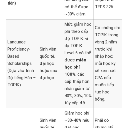
tiên)
có thể được
TEPS 326.
~30% giảm.
Mức giảm học
Có chứng chỉ
phí theo cấp
TOPIK trong
độ TOPIK: ví
Language
vòng 2 năm
dụ TOPIK
Proficiency-
Sinh viên
trước khi
Level 6 có thể
Based
quốc tế,
nhập học;
được
miễn
Scholarships
đại học
mỗi học kỳ
học phí
(Dựa vào trình
hoặc sau
sẽ xem xét
100%
, các
độ tiếng Hàn –
đại học
GPA nếu
cấp thấp hơn
TOPIK)
muốn tiếp
nhận giảm từ
tục học
40%, 30%, 10%
bổng.
tùy cấp độ.
Giảm học phí
Sinh viên
~30-40% nếu
Phải có
quốc tế
đạt các
chứng chỉ