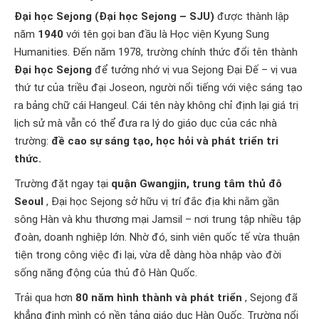
Đại học Sejong (Đại học Sejong – SJU)
được thành lập
năm
1940
với tên gọi ban đầu là Học viện Kyung Sung
Humanities. Đến năm 1978, trường chính thức đổi tên thành
Đại học Sejong
để tưởng nhớ vị vua Sejong Đại Đế – vị vua
thứ tư của triều đại Joseon, người nổi tiếng với việc sáng tạo
ra bảng chữ cái Hangeul. Cái tên này không chỉ định lại giá trị
lịch sử mà vẫn có thể đưa ra lý do giáo dục của các nhà
trường:
đề cao sự sáng tạo, học hỏi và phát triển tri
thức.
Trường đặt ngay tại
quận Gwangjin, trung tâm thủ đô
Seoul
, Đại học Sejong sở hữu vị trí đắc địa khi nằm gần
sông Hàn và khu thương mại Jamsil – nơi trung tập nhiều tập
đoàn, doanh nghiệp lớn. Nhờ đó, sinh viên quốc tế vừa thuận
tiện trong công việc đi lại, vừa dễ dàng hòa nhập vào đời
sống năng động của thủ đô Hàn Quốc.
Trải qua hơn
80 năm hình thành và phát triển
, Sejong đã
khẳng định mình có nền tảng giáo dục Hàn Quốc. Trường nổi