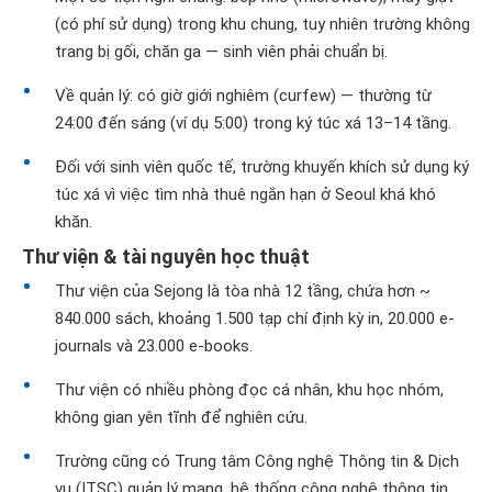
(có phí sử dụng) trong khu chung, tuy nhiên trường không
trang bị gối, chăn ga — sinh viên phải chuẩn bị.
Về quản lý: có giờ giới nghiêm (curfew) — thường từ
24:00 đến sáng (ví dụ 5:00) trong ký túc xá 13–14 tầng.
Đối với sinh viên quốc tế, trường khuyến khích sử dụng ký
túc xá vì việc tìm nhà thuê ngắn hạn ở Seoul khá khó
khăn.
Thư viện & tài nguyên học thuật
Thư viện của Sejong là tòa nhà 12 tầng, chứa hơn ~
840.000 sách, khoảng 1.500 tạp chí định kỳ in, 20.000 e-
journals và 23.000 e-books.
Thư viện có nhiều phòng đọc cá nhân, khu học nhóm,
không gian yên tĩnh để nghiên cứu.
Trường cũng có Trung tâm Công nghệ Thông tin & Dịch
vụ (ITSC) quản lý mạng, hệ thống công nghệ thông tin,