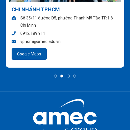
CHI NHÁNH TP.HCM
Số 35/11 đường D5, phường Thạnh Mỹ Tây, TP. Hồ
Chí Minh
0912 189 911
vphcm@amec.edu.vn
Google Maps