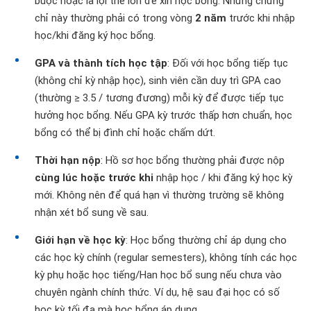
buộc hoặc là lợi thế lớn để xin học bổng. Những chứng
chỉ này thường phải có trong vòng
2 năm
trước khi nhập
học/khi đăng ký học bổng.
GPA và thành tích học tập
: Đối với học bổng tiếp tục
(không chỉ kỳ nhập học), sinh viên cần duy trì GPA cao
(thường ≥ 3.5 / tương đương) mỗi kỳ để được tiếp tục
hưởng học bổng. Nếu GPA kỳ trước thấp hơn chuẩn, học
bổng có thể bị đình chỉ hoặc chấm dứt.
Thời hạn nộp
: Hồ sơ học bổng thường phải được nộp
cùng lúc hoặc trước khi
nhập học / khi đăng ký học kỳ
mới. Không nên để quá hạn vì thường trường sẽ không
nhận xét bổ sung về sau.
Giới hạn về học kỳ
: Học bổng thường chỉ áp dụng cho
các học kỳ chính (regular semesters), không tính các học
kỳ phụ hoặc học tiếng/Han học bổ sung nếu chưa vào
chuyên ngành chính thức. Ví dụ, hệ sau đại học có số
học kỳ tối đa mà học bổng áp dụng.