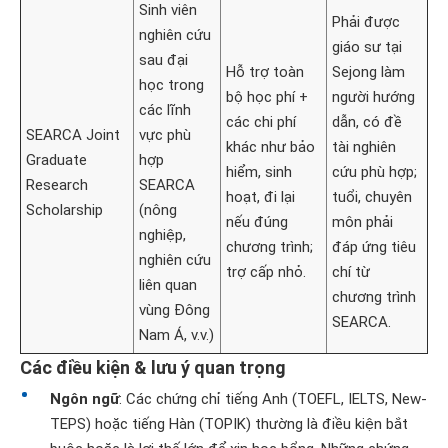
Sinh viên
Phải được
nghiên cứu
giáo sư tại
sau đại
Hỗ trợ toàn
Sejong làm
học trong
bộ học phí +
người hướng
các lĩnh
các chi phí
dẫn, có đề
SEARCA Joint
vực phù
khác như bảo
tài nghiên
Graduate
hợp
hiểm, sinh
cứu phù hợp;
Research
SEARCA
hoạt, đi lại
tuổi, chuyên
Scholarship
(nông
nếu đúng
môn phải
nghiệp,
chương trình;
đáp ứng tiêu
nghiên cứu
trợ cấp nhỏ.
chí từ
liên quan
chương trình
vùng Đông
SEARCA.
Nam Á, v.v.)
Các điều kiện & lưu ý quan trọng
Ngôn ngữ
: Các chứng chỉ tiếng Anh (TOEFL, IELTS, New-
TEPS) hoặc tiếng Hàn (TOPIK) thường là điều kiện bắt