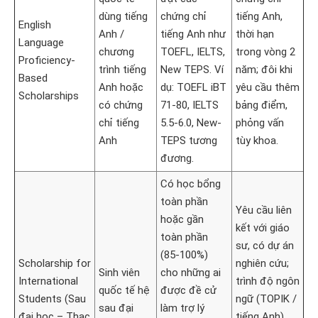
dùng tiếng
chứng chỉ
tiếng Anh,
English
Anh /
tiếng Anh như
thời hạn
Language
chương
TOEFL, IELTS,
trong vòng 2
Proficiency-
trình tiếng
New TEPS. Ví
năm; đôi khi
Based
Anh hoặc
dụ: TOEFL iBT
yêu cầu thêm
Scholarships
có chứng
71-80, IELTS
bảng điểm,
chỉ tiếng
5.5-6.0, New-
phỏng vấn
Anh
TEPS tương
tùy khoa.
đương.
Có học bổng
toàn phần
Yêu cầu liên
hoặc gần
kết với giáo
toàn phần
sư, có dự án
(85-100%)
Scholarship for
nghiên cứu;
Sinh viên
cho những ai
International
trình độ ngôn
quốc tế hệ
được đề cử
Students (Sau
ngữ (TOPIK /
sau đại
làm trợ lý
đại học – Thạc
tiếng Anh)