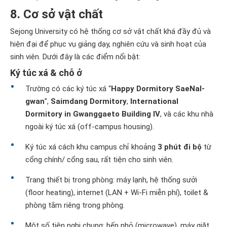
8. Cơ sở vật chất
Sejong University có hệ thống cơ sở vật chất khá đầy đủ và
hiện đại để phục vụ giảng dạy, nghiên cứu và sinh hoạt của
sinh viên. Dưới đây là các điểm nổi bật:
Ký túc xá & chỗ ở
Trường có các ký túc xá “
Happy Dormitory SaeNal-
gwan
”,
Saimdang Dormitory
,
International
Dormitory in Gwanggaeto Building IV
, và các khu nhà
ngoài ký túc xá (off-campus housing).
Ký túc xá cách khu campus chỉ khoảng
3 phút đi bộ
từ
cổng chính/ cổng sau, rất tiện cho sinh viên.
Trang thiết bị trong phòng: máy lạnh, hệ thống sưởi
(floor heating), internet (LAN + Wi-Fi miễn phí), toilet &
phòng tắm riêng trong phòng.
Một số tiện nghi chung: bếp nhỏ (microwave), máy giặt