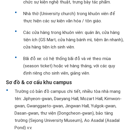
chức sự kiện nghệ thuật, trưng bày tác phẩm.
Nhà thờ (University church) trong khuôn viên để
thực hiện các sự kiện văn hóa / tôn giáo.
Các cửa hàng trong khuôn viên: quán ăn, cửa hàng
tiện ích (GS Mart, cửa hàng bánh mì, tiệm ăn nhanh),
cửa hàng tiện ích sinh viên.
Bãi đỗ xe: có hệ thống bãi đỗ và vé theo mùa
(season ticket) hoặc vé hàng tháng, với các quy
định riêng cho sinh viên, giảng viên.
Sơ đồ & cơ cấu khu campus
Trường có bản đồ campus chi tiết, nhiều tòa nhà mang
tên: Jiphyeon-gwan, Daeyang Hall, Mozart Hall, Kimwon-
gwan, Gwanggaeto-gwan, Jingwan Hall, Yulgok-gwan,
Dasan-gwan, thư viện (Dongcheon-gwan), bảo tàng
trường (Sejong University Museum), Ao Asadal (Asadal
Pond) v.v.