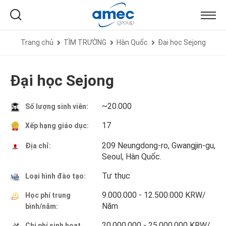
Trang chủ
TÌM TRƯỜNG
Hàn Quốc
Đại học Sejong
Đại học Sejong
~20.000
Số lượng sinh viên:
17
Xếp hạng giáo dục:
209 Neungdong-ro, Gwangjin-gu,
Địa chỉ:
Seoul, Hàn Quốc.
Tư thục
Loại hình đào tạo:
9.000.000 - 12.500.000 KRW/
Học phí trung
Năm
bình/năm:
20.000.000 - 25.000.000 KRW/
Chi phí sinh hoạt