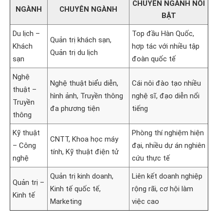
CHUYÊN NGÀNH NỔI
NGÀNH
CHUYÊN NGÀNH
BẬT
Du lịch –
Top đầu Hàn Quốc,
Quản trị khách sạn,
Khách
hợp tác với nhiều tập
Quản trị du lịch
sạn
đoàn quốc tế
Nghệ
Nghệ thuật biểu diễn,
Cái nôi đào tạo nhiều
thuật –
hình ảnh, Truyền thông
nghệ sĩ, đạo diễn nổi
Truyền
đa phương tiện
tiếng
thông
Kỹ thuật
Phòng thí nghiệm hiện
CNTT, Khoa học máy
– Công
đại, nhiều dự án nghiên
tính, Kỹ thuật điện tử
nghệ
cứu thực tế
Quản trị kinh doanh,
Liên kết doanh nghiệp
Quản trị –
Kinh tế quốc tế,
rộng rãi, cơ hội làm
Kinh tế
Marketing
việc cao