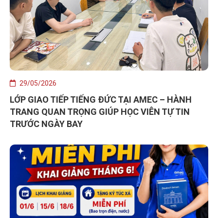
29/05/2026
LỚP GIAO TIẾP TIẾNG ĐỨC TẠI AMEC – HÀNH
TRANG QUAN TRỌNG GIÚP HỌC VIÊN TỰ TIN
TRƯỚC NGÀY BAY