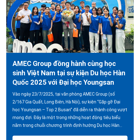
AMEC Group đồng hành cùng học
sinh Việt Nam tại sự kiện Du học Hàn
Quốc 2025 với Đại học Youngsan
Vào ngày 23/7/2025, tại văn phòng AMEC Group (số
2/167 Gia Quất, Long Biên, Hà Nội), sự kiện “Gặp gỡ Đại
học Youngsan – Top 2 Busan” đã diễn ra thành công vượt
mong đợi. Đây là một trong những hoạt động tiêu biểu
nằm trong chuỗi chương trình định hướng Du học Hàn
Quốc 2025 do AMEC tổ chức, nhằm mang lại cho học sinh