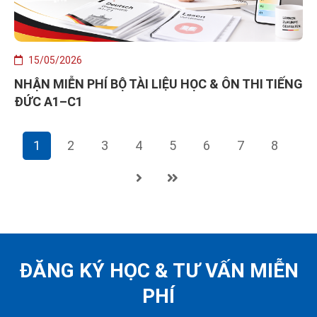
15/05/2026
NHẬN MIỄN PHÍ BỘ TÀI LIỆU HỌC & ÔN THI TIẾNG
ĐỨC A1–C1
1
2
3
4
5
6
7
8
ĐĂNG KÝ HỌC &
TƯ VẤN MIỄN
PHÍ