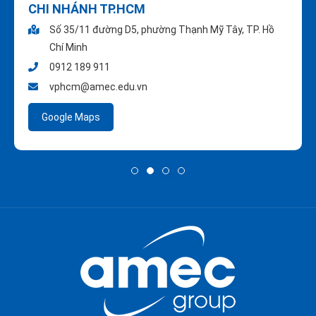
CHI NHÁNH TP.HCM
Số 35/11 đường D5, phường Thạnh Mỹ Tây, TP. Hồ
Chí Minh
0912 189 911
vphcm@amec.edu.vn
Google Maps