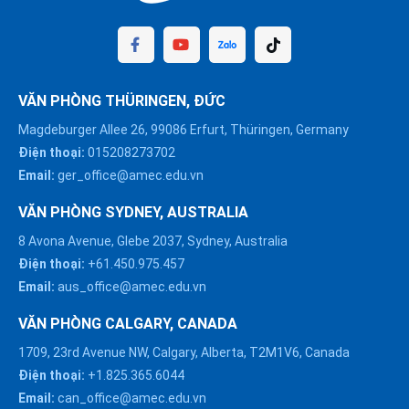
VĂN PHÒNG THÜRINGEN, ĐỨC
Magdeburger Allee 26, 99086 Erfurt, Thüringen, Germany
Điện thoại:
015208273702
Email:
ger_office@amec.edu.vn
VĂN PHÒNG SYDNEY, AUSTRALIA
8 Avona Avenue, Glebe 2037, Sydney, Australia
Điện thoại:
+61.450.975.457
Email:
aus_office@amec.edu.vn
VĂN PHÒNG CALGARY, CANADA
1709, 23rd Avenue NW, Calgary, Alberta, T2M1V6, Canada
Điện thoại:
+1.825.365.6044
Email:
can_office@amec.edu.vn