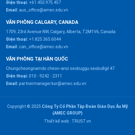
Điện thoại:
+61.450.975.457
Email:
aus_office@amec.edu.vn
VĂN PHÒNG CALGARY, CANADA
1709, 23rd Avenue NW, Calgary, Alberta, T2M1V6, Canada
Điện thoại:
+1.825.365.6044
Email:
can_office@amec.edu.vn
VĂN PHÒNG TẠI HÀN QUỐC
Chungcheongnamdo cheon-ansi seobuggu seobu8gil 47
HÀ NỘI :
Điện thoại:
010
-
9242
-
2311
0914863466
Email:
partnermanager.kor@amec.edu.vn
ĐÀ NẴNG :
0916082128
Copyright © 2025
Công Ty Cổ Phần Tập Đoàn Giáo Dục Âu Mỹ
Chat với chúng tôi trên
(AMEC GROUP)
Zalo
HỒ CHÍ MINH :
Thiết kế web :
TRUST.vn
0909171388
Chat với chúng tôi trên
Messenger