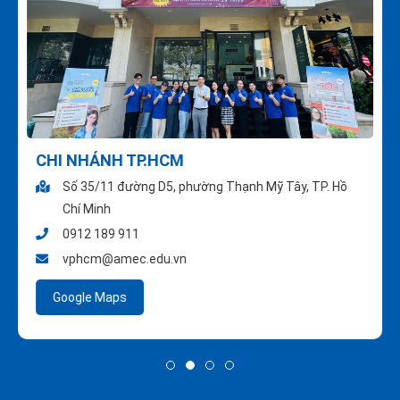
CHI NHÁNH TP.HCM
Số 35/11 đường D5, phường Thạnh Mỹ Tây, TP. Hồ
Chí Minh
0912 189 911
vphcm@amec.edu.vn
Google Maps