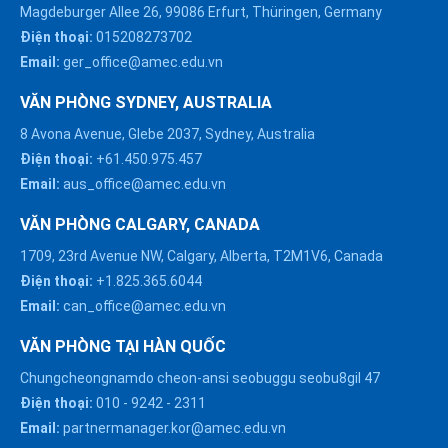
Magdeburger Allee 26, 99086 Erfurt, Thüringen, Germany
Điện thoại:
015208273702
Email:
ger_office@amec.edu.vn
VĂN PHÒNG SYDNEY, AUSTRALIA
8 Avona Avenue, Glebe 2037, Sydney, Australia
Điện thoại:
+61.450.975.457
Email:
aus_office@amec.edu.vn
VĂN PHÒNG CALGARY, CANADA
1709, 23rd Avenue NW, Calgary, Alberta, T2M1V6, Canada
Điện thoại:
+1.825.365.6044
Email:
can_office@amec.edu.vn
VĂN PHÒNG TẠI HÀN QUỐC
Chungcheongnamdo cheon-ansi seobuggu seobu8gil 47
HÀ NỘI :
Điện thoại:
010
-
9242
-
2311
0914863466
Email:
partnermanager.kor@amec.edu.vn