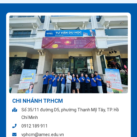
CHI NHÁNH TP.HCM
Số 35/11 đường D5, phường Thạnh Mỹ Tây, TP. Hồ
Chí Minh
0912 189 911
vphcm@amec.edu.vn