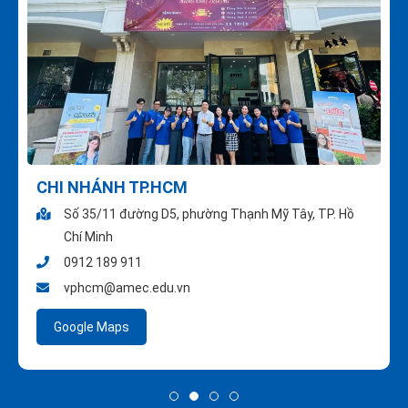
CHI NHÁNH TP.HCM
Số 35/11 đường D5, phường Thạnh Mỹ Tây, TP. Hồ
Chí Minh
0912 189 911
vphcm@amec.edu.vn
Google Maps