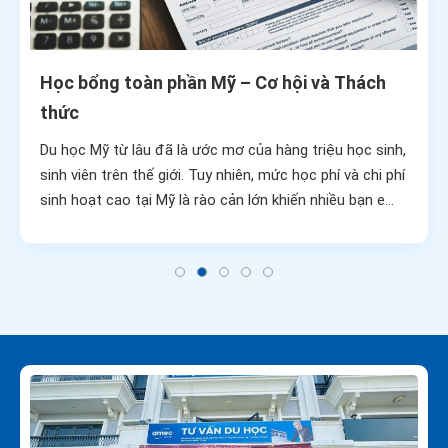
Học bổng toàn phần Mỹ – Cơ hội và Thách
thức
Du học Mỹ từ lâu đã là ước mơ của hàng triệu học sinh,
sinh viên trên thế giới. Tuy nhiên, mức học phí và chi phí
sinh hoạt cao tại Mỹ là rào cản lớn khiến nhiều bạn e
ngại. Chính vì vậy, học bổng toàn phần Mỹ trở thành
“tấm vé vàng” giúp ước mơ này thành hiện thực. Nhưng
để nắm bắt cơ hội này, bạn cần hiểu rõ cả cơ hội và
thách thức mà nó mang lại.