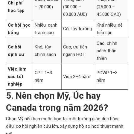
Chi phí
– 70.000)
(30.000 –
(25.000 –
học tập
60.000 AUD)
45.000 CAD)
Cơ hội học
Nhiều, cạnh
Khá nhiều, dễ
Có, tùy trường
bổng
tranh cao
tiếp cận
Cao, chính
Cơ hội
Khó, tùy
Cao, ưu tiên
sách thân
định cư
chính sách
ngành HOT
thiện
Việc làm
OPT 1–3
PGWP 1–3
sau tốt
Visa 2–4 năm
năm
năm
nghiệp
5. Nên chọn Mỹ, Úc hay
Canada trong năm 2026?
Chọn Mỹ nếu bạn muốn học tại môi trường giáo dục hàng
đầu, cơ hội nghiên cứu lớn, xây dựng hồ sơ học thuật mạnh
mẽ.