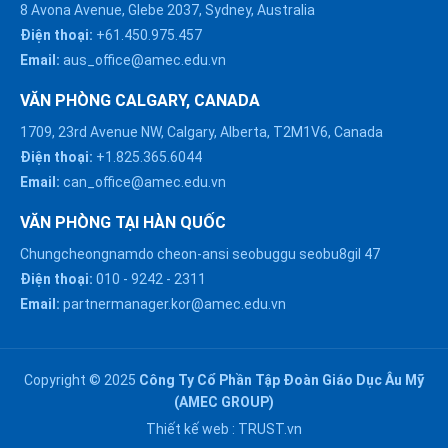
8 Avona Avenue, Glebe 2037, Sydney, Australia
Điện thoại:
+61.450.975.457
Email:
aus_office@amec.edu.vn
VĂN PHÒNG CALGARY, CANADA
1709, 23rd Avenue NW, Calgary, Alberta, T2M1V6, Canada
Điện thoại:
+1.825.365.6044
Email:
can_office@amec.edu.vn
VĂN PHÒNG TẠI HÀN QUỐC
Chungcheongnamdo cheon-ansi seobuggu seobu8gil 47
HÀ NỘI :
Điện thoại:
010
-
9242
-
2311
0914863466
Email:
partnermanager.kor@amec.edu.vn
ĐÀ NẴNG :
0916082128
Copyright © 2025
Công Ty Cổ Phần Tập Đoàn Giáo Dục Âu Mỹ
Chat với chúng tôi trên
(AMEC GROUP)
Zalo
HỒ CHÍ MINH :
Thiết kế web :
TRUST.vn
0909171388
Chat với chúng tôi trên