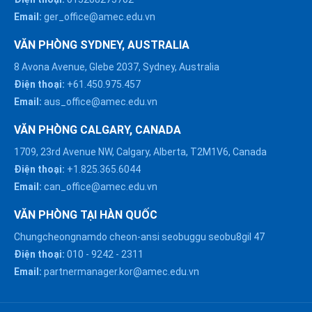
Email:
ger_office@amec.edu.vn
VĂN PHÒNG SYDNEY, AUSTRALIA
8 Avona Avenue, Glebe 2037, Sydney, Australia
Điện thoại:
+61.450.975.457
Email:
aus_office@amec.edu.vn
VĂN PHÒNG CALGARY, CANADA
1709, 23rd Avenue NW, Calgary, Alberta, T2M1V6, Canada
Điện thoại:
+1.825.365.6044
Email:
can_office@amec.edu.vn
VĂN PHÒNG TẠI HÀN QUỐC
Chungcheongnamdo cheon-ansi seobuggu seobu8gil 47
HÀ NỘI :
Điện thoại:
010
-
9242
-
2311
0914863466
Email:
partnermanager.kor@amec.edu.vn
ĐÀ NẴNG :