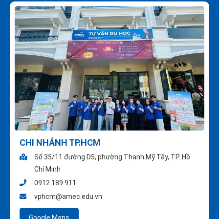
CHI NHÁNH TP.HCM
Số 35/11 đường D5, phường Thạnh Mỹ Tây, TP. Hồ
Chí Minh
0912 189 911
vphcm@amec.edu.vn
Google Maps