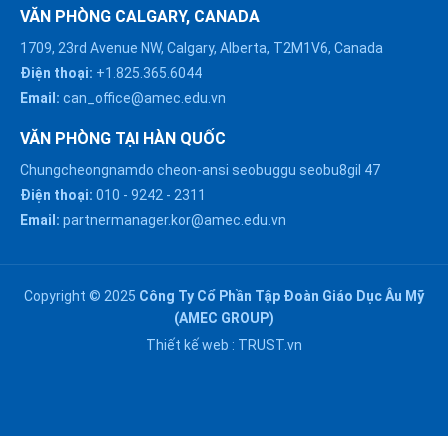
VĂN PHÒNG CALGARY, CANADA
1709, 23rd Avenue NW, Calgary, Alberta, T2M1V6, Canada
Điện thoại:
+1.825.365.6044
Email:
can_office@amec.edu.vn
VĂN PHÒNG TẠI HÀN QUỐC
Chungcheongnamdo cheon-ansi seobuggu seobu8gil 47
HÀ NỘI :
Điện thoại:
010
-
9242
-
2311
0914863466
Email:
partnermanager.kor@amec.edu.vn
ĐÀ NẴNG :
0916082128
Copyright © 2025
Công Ty Cổ Phần Tập Đoàn Giáo Dục Âu Mỹ
Chat với chúng tôi trên
(AMEC GROUP)
Zalo
HỒ CHÍ MINH :
Thiết kế web :
TRUST.vn
0909171388
Chat với chúng tôi trên
Messenger
NGHỆ AN :
Gửi email
0911002551