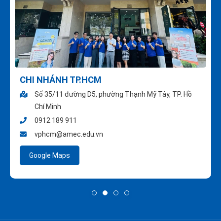
CHI NHÁNH TP.HCM
Số 35/11 đường D5, phường Thạnh Mỹ Tây, TP. Hồ
Chí Minh
0912 189 911
vphcm@amec.edu.vn
Google Maps