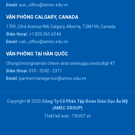
Email:
aus_office@amec.edu.vn
VĂN PHÒNG CALGARY, CANADA
1709, 23rd Avenue NW, Calgary, Alberta, T2M1V6, Canada
Điện thoại:
+1.825.365.6044
Email:
can_office@amec.edu.vn
VĂN PHÒNG TẠI HÀN QUỐC
Chungcheongnamdo cheon-ansi seobuggu seobu8gil 47
HÀ NỘI :
Điện thoại:
010
-
9242
-
2311
0914863466
Email:
partnermanager.kor@amec.edu.vn
ĐÀ NẴNG :
0916082128
Copyright © 2025
Công Ty Cổ Phần Tập Đoàn Giáo Dục Âu Mỹ
Chat với chúng tôi trên
(AMEC GROUP)
Zalo
HỒ CHÍ MINH :
Thiết kế web :
TRUST.vn
0909171388
Chat với chúng tôi trên
Messenger