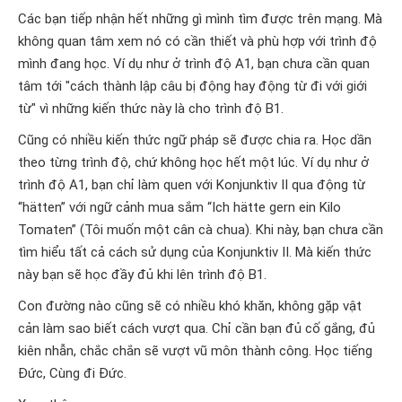
Các bạn tiếp nhận hết những gì mình tìm được trên mạng. Mà
không quan tâm xem nó có cần thiết và phù hợp với trình độ
mình đang học. Ví dụ như ở trình độ A1, bạn chưa cần quan
tâm tới "cách thành lập câu bị động hay động từ đi với giới
từ" vì những kiến thức này là cho trình độ B1.
Cũng có nhiều kiến thức ngữ pháp sẽ được chia ra. Học dần
theo từng trình độ, chứ không học hết một lúc. Ví dụ như ở
trình độ A1, bạn chỉ làm quen với Konjunktiv II qua động từ
“hätten” với ngữ cảnh mua sắm “Ich hätte gern ein Kilo
Tomaten” (Tôi muốn một cân cà chua). Khi này, bạn chưa cần
tìm hiểu tất cả cách sử dụng của Konjunktiv II. Mà kiến thức
này bạn sẽ học đầy đủ khi lên trình độ B1.
Con đường nào cũng sẽ có nhiều khó khăn, không gặp vật
cản làm sao biết cách vượt qua. Chỉ cần bạn đủ cố gắng, đủ
kiên nhẫn, chắc chắn sẽ vượt vũ môn thành công. Học tiếng
Đức, Cùng đi Đức.