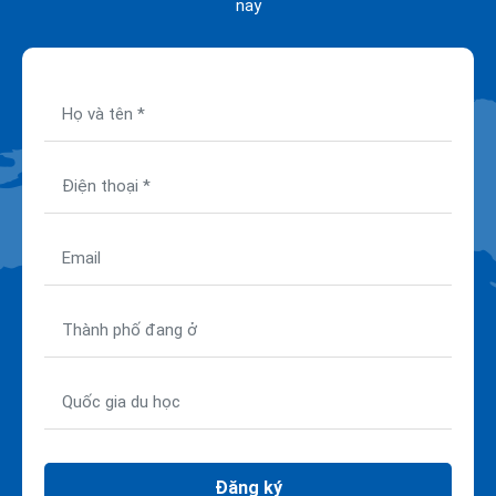
nay
Đăng ký