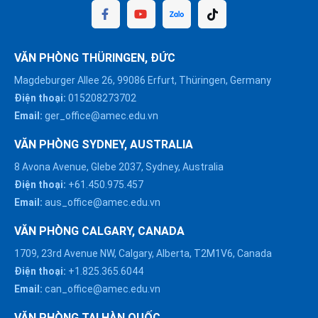
VĂN PHÒNG THÜRINGEN, ĐỨC
Magdeburger Allee 26, 99086 Erfurt, Thüringen, Germany
Điện thoại:
015208273702
Email:
ger_office@amec.edu.vn
VĂN PHÒNG SYDNEY, AUSTRALIA
8 Avona Avenue, Glebe 2037, Sydney, Australia
Điện thoại:
+61.450.975.457
Email:
aus_office@amec.edu.vn
VĂN PHÒNG CALGARY, CANADA
1709, 23rd Avenue NW, Calgary, Alberta, T2M1V6, Canada
Điện thoại:
+1.825.365.6044
Email:
can_office@amec.edu.vn
VĂN PHÒNG TẠI HÀN QUỐC