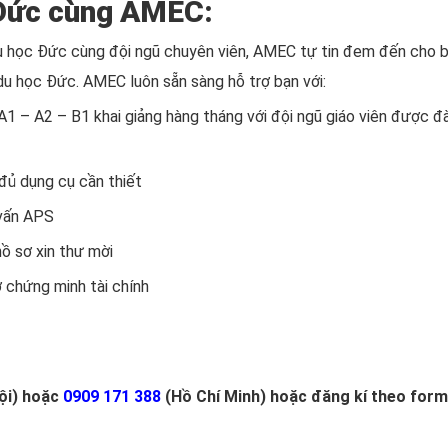
c Đức cùng AMEC:
du học Đức cùng đội ngũ chuyên viên, AMEC tự tin đem đến cho b
 du học Đức. AMEC luôn sẵn sàng hỗ trợ bạn với:
A1 – A2 – B1 khai giảng hàng tháng với đội ngũ giáo viên được đ
đủ dụng cụ cần thiết
 vấn APS
hồ sơ xin thư mời
 chứng minh tài chính
ội) hoặc
0909 171 388
(Hồ Chí Minh) hoặc đăng kí theo for