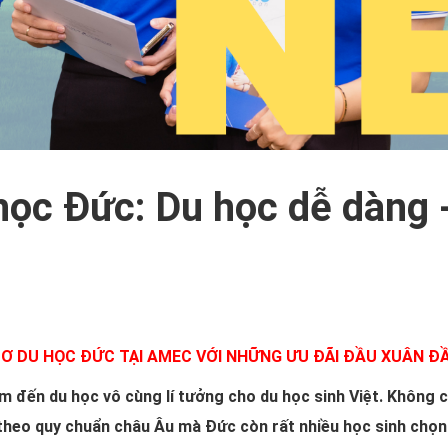
học Đức: Du học dễ dàng
SƠ DU HỌC ĐỨC TẠI AMEC VỚI NHỮNG ƯU ĐÃI ĐẦU XUÂN Đ
đến du học vô cùng lí tưởng cho du học sinh Việt. Không chỉ
theo quy chuẩn châu Âu mà Đức còn rất nhiều học sinh chọn 