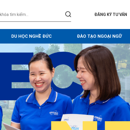
ĐĂNG KÝ TƯ VẤN
DU HỌC NGHỀ ĐỨC
ĐÀO TẠO NGOẠI NGỮ