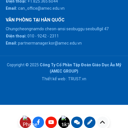
Điện thoại:
+1.825.365.6044
Email:
can_office@amec.edu.vn
VĂN PHÒNG TẠI HÀN QUỐC
Chungcheongnamdo cheon-ansi seobuggu seobu8gil 47
HÀ NỘI :
Điện thoại:
010
-
9242
-
2311
0914863466
Email:
partnermanager.kor@amec.edu.vn
ĐÀ NẴNG :
0916082128
Copyright © 2025
Công Ty Cổ Phần Tập Đoàn Giáo Dục Âu Mỹ
Chat với chúng tôi trên
(AMEC GROUP)
Zalo
HỒ CHÍ MINH :
Thiết kế web :
TRUST.vn
0909171388
Chat với chúng tôi trên
Messenger
NGHỆ AN :
Gửi email
0911002551