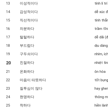
13
이성적이다
tính lí trí
14
감성적이다
dễ xúc 
15
직선적이다
tính thẳ
16
차분하다
trầm tĩn
17
털털하다
dễ dãi 
18
부드럽다
dịu dàng
19
구두쇠이다
nhím, ích
20
친절하다
nhiệt tì
21
온화하다
ôn hòa
22
마음이 따뜻하다
tốt bụ
23
질투심이 많다
hay ghen
24
현명하다
thông m
25
착하다
hiền làn