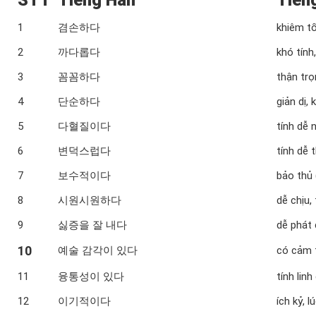
STT
Tiếng Hàn
Tiến
1
겸손하다
khiêm t
2
까다롭다
khó tính,
3
꼼꼼하다
thận trọ
4
단순하다
giản dị,
5
다혈질이다
tính dễ 
6
변덕스럽다
tính dễ 
7
보수적이다
bảo thủ
8
시원시원하다
dễ chịu,
9
싫증을 잘 내다
dễ phát
10
예술 감각이 있다
có cảm 
11
융통성이 있다
tính lin
12
이기적이다
ích kỷ, 