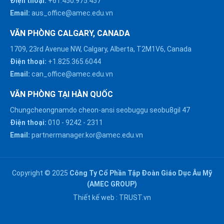
Điện thoại:
+61.450.975.457
Email:
aus_office@amec.edu.vn
VĂN PHÒNG CALGARY, CANADA
1709, 23rd Avenue NW, Calgary, Alberta, T2M1V6, Canada
Điện thoại:
+1.825.365.6044
Email:
can_office@amec.edu.vn
VĂN PHÒNG TẠI HÀN QUỐC
Chungcheongnamdo cheon-ansi seobuggu seobu8gil 47
HÀ NỘI :
Điện thoại:
010
-
9242
-
2311
0914863466
Email:
partnermanager.kor@amec.edu.vn
ĐÀ NẴNG :
0916082128
Copyright © 2025
Công Ty Cổ Phần Tập Đoàn Giáo Dục Âu Mỹ
Chat với chúng tôi trên
(AMEC GROUP)
Zalo
HỒ CHÍ MINH :
Thiết kế web :
TRUST.vn
0909171388
Chat với chúng tôi trên
Messenger