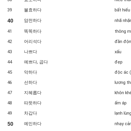
39
불효하다
bất hiếu
40
얌전하다
nhã nhặn
41
똑똑하다
thông 
42
어리석다
đần độ
43
나쁘다
xấu
44
예쁘다, 곱다
đẹp
45
악하다
độc ác
46
선하다
lương th
47
지혜롭다
khôn k
48
따뜻하다
ấm áp
49
차갑다
lạnh lùn
50
예민하다
nhạy cả