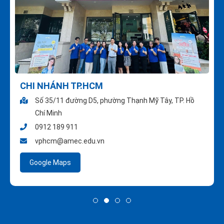
CHI NHÁNH TP.HCM
Số 35/11 đường D5, phường Thạnh Mỹ Tây, TP. Hồ
Chí Minh
0912 189 911
vphcm@amec.edu.vn
Google Maps