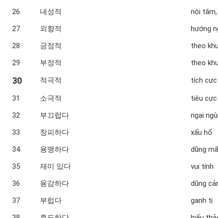
26
내성적
nội tâm,
27
외향적
hướng n
28
긍정적
theo kh
29
부정적
theo kh
30
적극적
tích cực
31
소극적
tiêu cực
32
부끄럽다
ngại ngù
33
창피하다
xấu hổ
34
용맹하다
dũng m
35
재미 있다
vui tính
36
용감하다
dũng c
37
부럽다
ganh tị
38
효도하다
hiếu thả