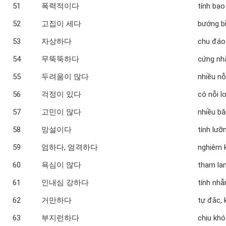
51
폭력적이다
tính bạo
52
고집이 세다
bướng b
53
자상하다
chu đáo
54
무뚝뚝하다
cứng nh
55
두려움이 많다
nhiều nỗ
56
걱정이 있다
có nỗi l
57
고민이 많다
nhiều b
58
망설이다
tính lư
59
엄하다, 엄격하다
nghiêm 
60
욕심이 많다
tham la
61
인내심 강하다
tính nhẫ
62
거만하다
tự đắc, 
63
부지런하다
chịu khó