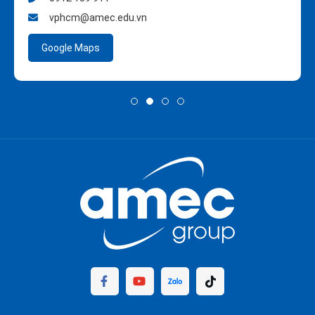
vphcm@amec.edu.vn
Google Maps