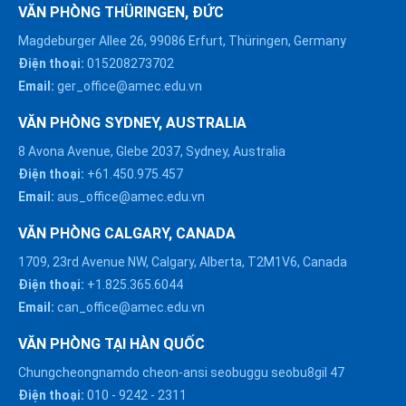
VĂN PHÒNG THÜRINGEN, ĐỨC
Magdeburger Allee 26, 99086 Erfurt, Thüringen, Germany
Điện thoại:
015208273702
Email:
ger_office@amec.edu.vn
VĂN PHÒNG SYDNEY, AUSTRALIA
8 Avona Avenue, Glebe 2037, Sydney, Australia
Điện thoại:
+61.450.975.457
Email:
aus_office@amec.edu.vn
VĂN PHÒNG CALGARY, CANADA
1709, 23rd Avenue NW, Calgary, Alberta, T2M1V6, Canada
Điện thoại:
+1.825.365.6044
Email:
can_office@amec.edu.vn
VĂN PHÒNG TẠI HÀN QUỐC
Chungcheongnamdo cheon-ansi seobuggu seobu8gil 47
HÀ NỘI :
Điện thoại:
010
-
9242
-
2311