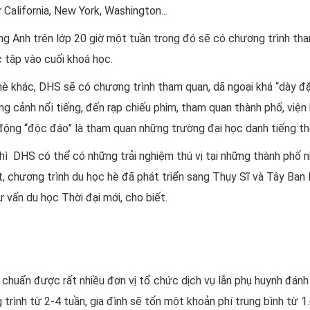
 California, New York, Washington...
iếng Anh trên lớp 20 giờ một tuần trong đó sẽ có chương trình t
 tập vào cuối khoá học.
hè khác, DHS sẽ có chương trình tham quan, dã ngoại khá “dày đặ
ng cảnh nổi tiếng, đến rạp chiếu phim, tham quan thành phố, viện 
động “độc đáo” là tham quan những trường đại học danh tiếng t
hì DHS có thể có những trải nghiệm thú vị tại những thành phố nh
hất, chương trình du học hè đã phát triển sang Thụy Sĩ và Tây B
 vấn du học Thời đại mới, cho biết.
chuẩn được rất nhiều đơn vị tổ chức dịch vụ lẫn phụ huynh đánh g
 trình từ 2-4 tuần, gia đình sẽ tốn một khoản phí trung bình từ 