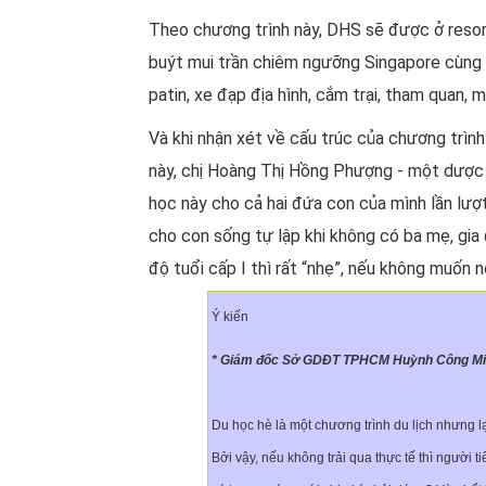
Theo chương trình này, DHS sẽ được ở resort
buýt mui trần chiêm ngưỡng Singapore cùng 
patin, xe đạp địa hình, cắm trại, tham quan
Và khi nhận xét về cấu trúc của chương trình
này, chị Hoàng Thị Hồng Phượng - một dược s
học này cho cả hai đứa con của mình lần lượt 
cho con sống tự lập khi không có ba mẹ, gia
độ tuổi cấp I thì rất “nhẹ”, nếu không muốn nó
Ý kiến
* Giám đốc Sở GDĐT TPHCM Huỳnh Công Minh:
Du học hè là một chương trình du lịch nhưng l
Bởi vậy, nếu không trải qua thực tế thì ngườ