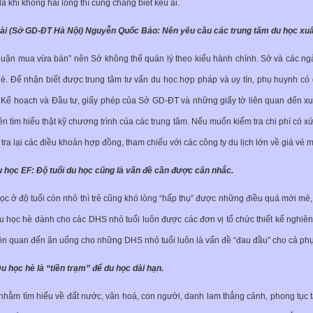
à khi không hài lòng thì cũng chẳng biết kêu ai.
i (Sở GD-ĐT Hà Nội) Nguyễn Quốc Bảo: Nên yêu cầu các trung tâm du học xuất t
thuận mua vừa bán” nên Sở không thể quản lý theo kiểu hành chính. Sở và các ngàn
. Để nhận biết được trung tâm tư vấn du học hợp pháp và uy tín, phụ huynh có q
Kế hoạch và Đầu tư, giấy phép của Sở GD-ĐT và những giấy tờ liên quan đến xuấ
n tìm hiểu thật kỹ chương trình của các trung tâm. Nếu muốn kiểm tra chi phí có x
tra lại các điều khoản hợp đồng, tham chiếu với các công ty du lịch lớn về giá vé
u học EF: Độ tuổi du học cũng là vấn đề cần được cân nhắc.
c ở độ tuổi còn nhỏ thì trẻ cũng khó lòng “hấp thụ” được những điều quá mới mẻ,
u học hè dành cho các DHS nhỏ tuổi luôn được các đơn vị tổ chức thiết kế nghi
ên quan đến ăn uống cho những DHS nhỏ tuổi luôn là vấn đề “đau đầu” cho cả phụ 
 học hè là “tiền trạm” để du học dài hạn.
 vị nhằm tìm hiểu về đất nước, văn hoá, con người, danh lam thắng cảnh, phong tụ