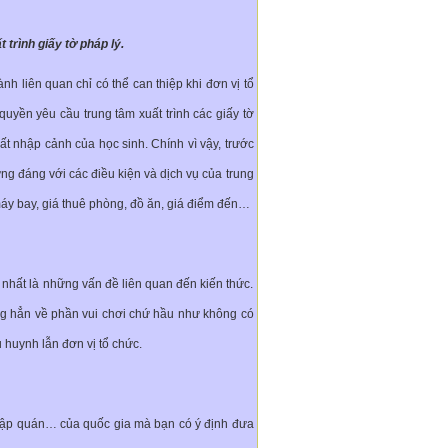
rình giấy tờ pháp lý.
h liên quan chỉ có thể can thiệp khi đơn vị tổ
uyền yêu cầu trung tâm xuất trình các giấy tờ
t nhập cảnh của học sinh. Chính vì vậy, trước
ứng đáng với các điều kiện và dịch vụ của trung
 máy bay, giá thuê phòng, đồ ăn, giá điểm đến…
 nhất là những vấn đề liên quan đến kiến thức.
êng hẳn về phần vui chơi chứ hầu như không có
huynh lẫn đơn vị tổ chức.
c tập quán… của quốc gia mà bạn có ý định đưa