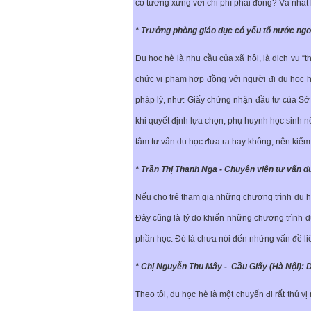
có tương xứng với chi phí phải đóng? Và nhất l
* Trưởng phòng giáo dục có yếu tố nước ngoà
Du học hè là nhu cầu của xã hội, là dịch vụ “
chức vi phạm hợp đồng với người đi du học hè
pháp lý, như: Giấy chứng nhận đầu tư của Sở 
khi quyết định lựa chọn, phụ huynh học sinh nê
tâm tư vấn du học đưa ra hay không, nên kiểm 
* Trần Thị Thanh Nga - Chuyên viên tư vấn d
Nếu cho trẻ tham gia những chương trình du họ
Đây cũng là lý do khiến những chương trình d
phần học. Đó là chưa nói đến những vấn đề li
* Chị Nguyễn Thu Mây - Cầu Giấy (Hà Nội): Du
Theo tôi, du học hè là một chuyến đi rất thú