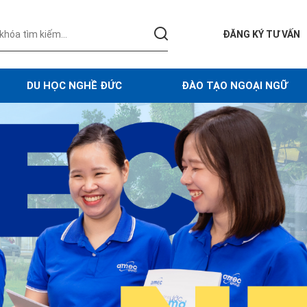
ĐĂNG KÝ TƯ VẤN
DU HỌC NGHỀ ĐỨC
ĐÀO TẠO NGOẠI NGỮ