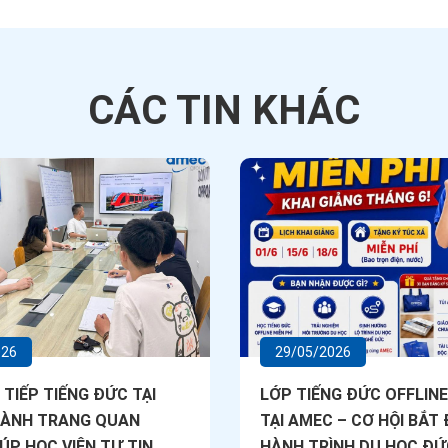
CÁC TIN
KHÁC
026
29/05/2026
 TIẾP TIẾNG ĐỨC TẠI
LỚP TIẾNG ĐỨC OFFLINE
HÀNH TRANG QUAN
TẠI AMEC – CƠ HỘI BẮT
ÚP HỌC VIÊN TỰ TIN
HÀNH TRÌNH DU HỌC ĐỨ