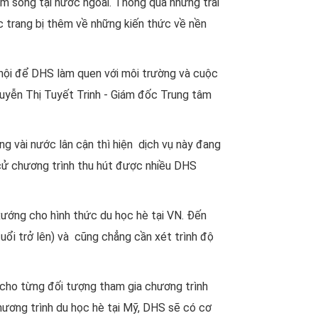
iệm sống tại nước ngoài. Thông qua những trải
c trang bị thêm về những kiến thức về nền
 hội để DHS làm quen với môi trường và cuộc
Nguyễn Thị Tuyết Trinh - Giám đốc Trung tâm
g vài nước lân cận thì hiện dịch vụ này đang
n cử chương trình thu hút được nhiều DHS
xướng cho hình thức du học hè tại VN. Đến
tuổi trở lên) và cũng chẳng cần xét trình độ
g cho từng đối tượng tham gia chương trình
ương trình du học hè tại Mỹ, DHS sẽ có cơ