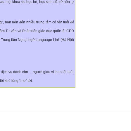
u một khoá du học hè, học sinh sẽ trở nên tự
g”, bạn nên đến nhiều trung tâm có tên tuổi để
 tâm Tư vấn và Phát triển giáo dục quốc tế ICED
, Trung tâm Ngoại ngữ Language Link (Hà Nội)
ịch vụ dành cho… người giàu vì theo tôi biết,
ôi khó lòng “mơ” tới.