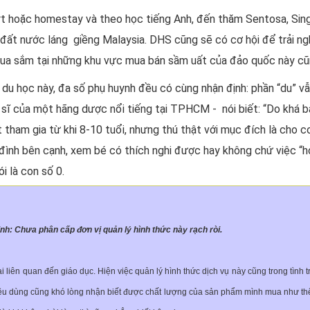
 hoặc homestay và theo học tiếng Anh, đến thăm Sentosa, Singap
đất nước láng giềng Malaysia. DHS cũng sẽ có cơ hội để trải n
, mua sắm tại những khu vực mua bán sầm uất của đảo quốc này c
 du học này, đa số phụ huynh đều có cùng nhận định: phần “du” vẫn
ĩ của một hãng dược nổi tiếng tại TPHCM - nói biết: “Do khá bậ
tham gia từ khi 8-10 tuổi, nhưng thú thật với mục đích là cho con
 đình bên cạnh, xem bé có thích nghi được hay không chứ việc “h
i là con số 0.
 Chưa phân cấp đơn vị quản lý hình thức này rạch ròi.
ại liên quan đến giáo dục. Hiện việc quản lý hình thức dịch vụ này cũng trong tình
i tiêu dùng cũng khó lòng nhận biết được chất lượng của sản phẩm mình mua như th