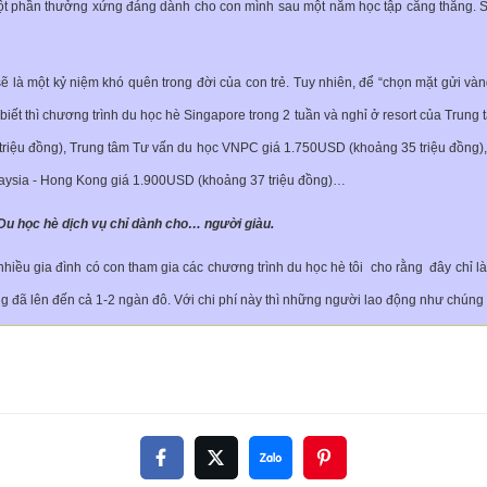
một phần thưởng xứng đáng dành cho con mình sau một năm học tập căng thẳng. Sa
sẽ là một kỷ niệm khó quên trong đời của con trẻ. Tuy nhiên, để “chọn mặt gửi vàn
biết thì chương trình du học hè Singapore trong 2 tuần và nghỉ ở resort của Trung
triệu đồng), Trung tâm Tư vấn du học VNPC giá 1.750USD (khoảng 35 triệu đồng)
alaysia - Hong Kong giá 1.900USD (khoảng 37 triệu đồng)…
Du học hè dịch vụ chỉ dành cho… người giàu.
ều gia đình có con tham gia các chương trình du học hè tôi cho rằng đây chỉ là d
g đã lên đến cả 1-2 ngàn đô. Với chi phí này thì những người lao động như chúng t