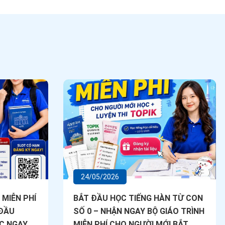
24/05/2026
 MIỄN PHÍ
BẮT ĐẦU HỌC TIẾNG HÀN TỪ CON
 ĐẦU
SỐ 0 – NHẬN NGAY BỘ GIÁO TRÌNH
C NGAY
MIỄN PHÍ CHO NGƯỜI MỚI BẮT