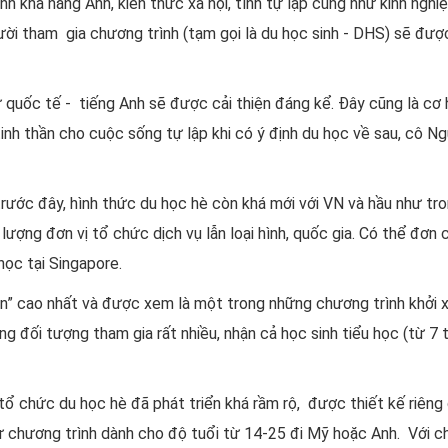
inh khả năng Anh, kiến thức xã hội, tính tự lập cũng như kinh ngh
ười tham gia chương trình (tạm gọi là du học sinh - DHS) sẽ đượ
ữ quốc tế - tiếng Anh sẽ được cải thiện đáng kể. Đây cũng là cơ
tinh thần cho cuộc sống tự lập khi có ý định du học về sau, cô 
rước đây, hình thức du học hè còn khá mới với VN và hầu như tron
lượng đơn vị tổ chức dịch vụ lẫn loại hình, quốc gia. Có thể đơ
học tại Singapore.
ên” cao nhất và được xem là một trong những chương trình khởi 
ng đối tượng tham gia rất nhiều, nhận cả học sinh tiểu học (từ 7 
 tổ chức du học hè đã phát triển khá rầm rộ, được thiết kế riên
 chương trình dành cho độ tuổi từ 14-25 đi Mỹ hoặc Anh. Với ch