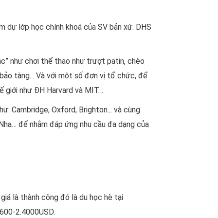
ham dự lớp học chính khoá của SV bản xứ. DHS
c” như chơi thể thao như trượt patin, chèo
bảo tàng... Và với một số đơn vị tổ chức, để
hế giới như ĐH Harvard và MIT…
ư: Cambridge, Oxford, Brighton... và cùng
an Nha… để nhằm đáp ứng nhu cầu đa dạng của
iá là thành công đó là du học hè tại
1.600-2.4000USD.