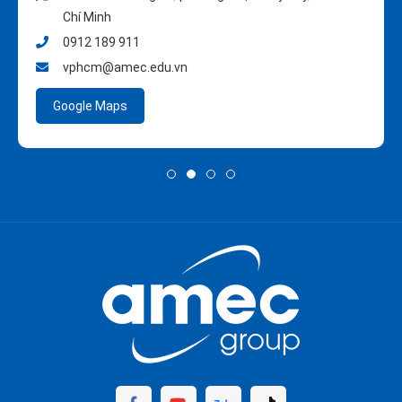
Chí Minh
0912 189 911
vphcm@amec.edu.vn
Google Maps