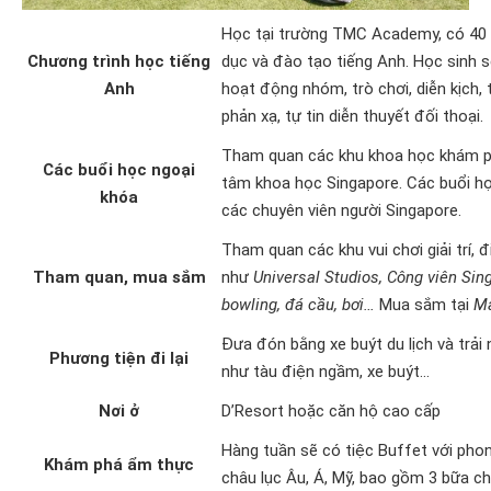
Học tại trường TMC Academy, có 40 
Chương trình học tiếng
dục và đào tạo tiếng Anh. Học sinh 
Anh
hoạt động nhóm, trò chơi, diễn kịch,
phản xạ, tự tin diễn thuyết đối thoại.
Tham quan các khu khoa học khám phá
Các buổi học ngoại
tâm khoa học Singapore. Các buổi họ
khóa
các chuyên viên người Singapore.
Tham quan các khu vui chơi giải trí, đi
Tham quan, mua sắm
như
Universal Studios, Công viên Sin
bowling, đá cầu, bơi…
Mua sắm tại
Ma
Đưa đón bằng xe buýt du lịch và trả
Phương tiện đi lại
như tàu điện ngầm, xe buýt…
Nơi ở
D’Resort hoặc căn hộ cao cấp
Hàng tuần sẽ có tiệc Buffet với ph
Khám phá ẩm thực
châu lục Âu, Á, Mỹ, bao gồm 3 bữa ch