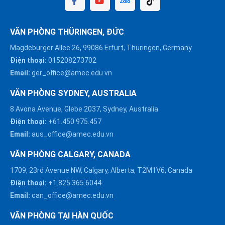
VĂN PHÒNG THÜRINGEN, ĐỨC
Magdeburger Allee 26, 99086 Erfurt, Thüringen, Germany
Điện thoại:
015208273702
Email:
ger_office@amec.edu.vn
VĂN PHÒNG SYDNEY, AUSTRALIA
8 Avona Avenue, Glebe 2037, Sydney, Australia
Điện thoại:
+61.450.975.457
Email:
aus_office@amec.edu.vn
VĂN PHÒNG CALGARY, CANADA
1709, 23rd Avenue NW, Calgary, Alberta, T2M1V6, Canada
Điện thoại:
+1.825.365.6044
Email:
can_office@amec.edu.vn
VĂN PHÒNG TẠI HÀN QUỐC