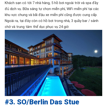
Khách sạn có tới 7 nhà hàng, 5 hồ bơi ngoài trời và spa đầy
đủ dịch vụ. Bữa sáng tự chọn miễn phí, WiFi miễn phí tại các
khu vực chung và bãi đậu xe miễn phí cũng được cung cấp.
Ngoài ra, tại đây còn có hồ bơi trong nhà, 3 quầy bar / sảnh
chờ và trung tâm thể dục phục vụ 24 giờ.
#3. SO/Berlin Das Stue