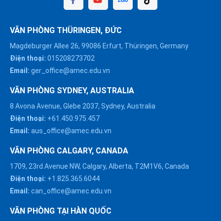
VĂN PHÒNG THÜRINGEN, ĐỨC
Magdeburger Allee 26, 99086 Erfurt, Thüringen, Germany
Điện thoại:
015208273702
Email:
ger_office@amec.edu.vn
VĂN PHÒNG SYDNEY, AUSTRALIA
8 Avona Avenue, Glebe 2037, Sydney, Australia
Điện thoại:
+61.450.975.457
Email:
aus_office@amec.edu.vn
VĂN PHÒNG CALGARY, CANADA
1709, 23rd Avenue NW, Calgary, Alberta, T2M1V6, Canada
Điện thoại:
+1.825.365.6044
Email:
can_office@amec.edu.vn
VĂN PHÒNG TẠI HÀN QUỐC