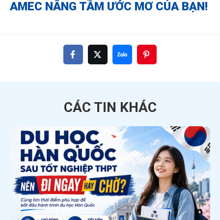
AMEC NÂNG TẦM ƯỚC MƠ CỦA BẠN!
CÁC TIN
KHÁC