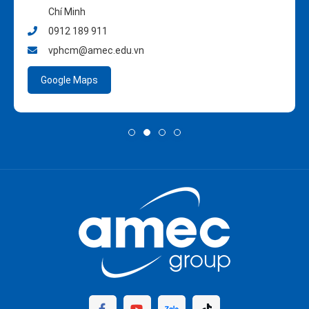
Chí Minh
0912 189 911
vphcm@amec.edu.vn
Google Maps