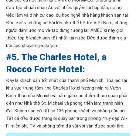
của các du học sinh nghề khi đến với AMEC. Chương trình
đào tạo chuẩn châu Âu với nhiều quyền lợi hấp dẫn, cơ hội
việc làm và định cư cao, du học nghề nhà hàng khách sạn tại
Đức mở ra những cơ hội lớn cho thế hệ trẻ Việt Nam, những
người dám ước mơ và tạo dựng tương lai. AMEC kì này giới
thiệu top 5 khách sạn tốt nhất tại nước Đức được đánh giá
bởi các chuyên gia du lịch:
#5. The Charles Hotel, a
Rocco Forte Hotel:
Đây là khách sạn tốt nhất của thành phố Munich. Toạ lạc tại
khu vực trung tâm, the Charles Hotel hướng nhìn ra Vườn
Bách thảo của Munich và nằm gần các điểm tham quan phải
đến như Nhà thờ St. Michael và phòng triển lãm tranh hiện
đại. Khách sạn có tất cả 136 phòng khách và phòng căn hộ.
Tất cả đều được trang bị quầy bar trong phòng, truy cập Wi-
Fi miễn phí, TV và phòng tắm đá vôi với sàn được sưởi ấm.