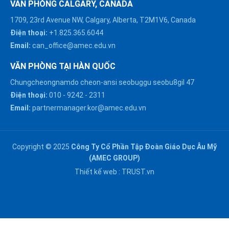
VĂN PHÒNG CALGARY, CANADA
1709, 23rd Avenue NW, Calgary, Alberta, T2M1V6, Canada
Điện thoại:
+1.825.365.6044
Email:
can_office@amec.edu.vn
VĂN PHÒNG TẠI HÀN QUỐC
Chungcheongnamdo cheon-ansi seobuggu seobu8gil 47
HÀ NỘI :
Điện thoại:
010
-
9242
-
2311
0914863466
Email:
partnermanager.kor@amec.edu.vn
ĐÀ NẴNG :
0916082128
Copyright © 2025
Công Ty Cổ Phần Tập Đoàn Giáo Dục Âu Mỹ
Chat với chúng tôi trên
(AMEC GROUP)
Zalo
HỒ CHÍ MINH :
Thiết kế web :
TRUST.vn
0909171388
Chat với chúng tôi trên
Messenger
NGHỆ AN :
Gửi email
0911002551