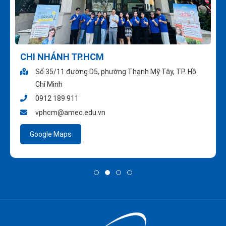
CHI NHÁNH TP.HCM
Số 35/11 đường D5, phường Thạnh Mỹ Tây, TP. Hồ
Chí Minh
0912 189 911
vphcm@amec.edu.vn
Google Maps