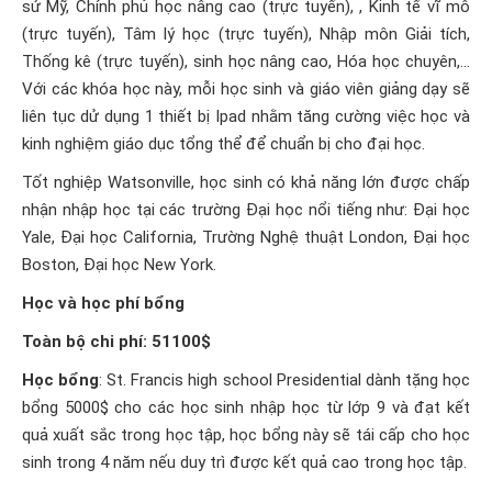
sử Mỹ, Chính phủ học nâng cao (trực tuyến), , Kinh tế vĩ mô
(trực tuyến), Tâm lý học (trực tuyến), Nhập môn Giải tích,
Thống kê (trực tuyến), sinh học nâng cao, Hóa học chuyên,…
Với các khóa học này, mỗi học sinh và giáo viên giảng dạy sẽ
liên tục dử dụng 1 thiết bị Ipad nhằm tăng cường việc học và
kinh nghiệm giáo dục tổng thể để chuẩn bị cho đại học.
Tốt nghiệp Watsonville, học sinh có khả năng lớn được chấp
nhận nhập học tại các trường Đại học nổi tiếng như: Đại học
Yale, Đại học California, Trường Nghệ thuật London, Đại học
Boston, Đại học New York.
Học và học phí bổng
Toàn bộ chi phí: 51100$
Học bổng
: St. Francis high school Presidential dành tặng học
bổng 5000$ cho các học sinh nhập học từ lớp 9 và đạt kết
quả xuất sắc trong học tập, học bổng này sẽ tái cấp cho học
sinh trong 4 năm nếu duy trì được kết quả cao trong học tập.