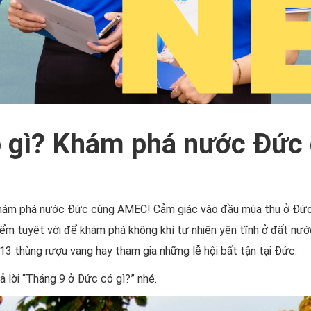
ó gì? Khám phá nước Đứ
 khám phá nước Đức cùng AMEC! Cảm giác vào đầu mùa thu ở Đức m
ểm tuyệt vời để khám phá không khí tự nhiên yên tĩnh ở đất nước
3 thùng rượu vang hay tham gia những lễ hội bất tận tại Đức.
 lời “Tháng 9 ở Đức có gì?” nhé.