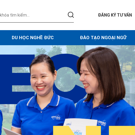
ĐĂNG KÝ TƯ VẤN
DU HỌC NGHỀ ĐỨC
ĐÀO TẠO NGOẠI NGỮ