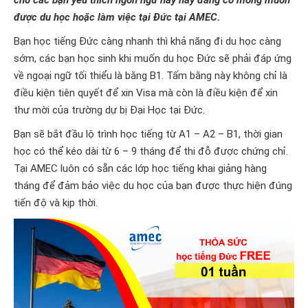
cho các bạn yêu
thích ngôn ngữ này hay đang
có mong muốn
được du họ
c hoặc
làm việc tại Đức tại AMEC.
Bạn học tiếng Đức càng nhanh thì khả năng đi du học càng
sớm, các bạn học sinh khi muốn du học Đức sẽ phải đáp ứng
về ngoại ngữ tối thiểu là bằng B1. Tấm bằng này không chỉ là
điều kiện tiên quyết để xin Visa mà còn là điều kiện để xin
thư mời của trường dự bị Đại Học tại Đức.
Bạn sẽ bắt đầu lộ trình học tiếng từ A1 – A2 – B1, thời gian
học có thể kéo dài từ 6 – 9 tháng để thi đỗ được chứng chỉ.
Tại AMEC luôn có sẵn các lớp học tiếng khai giảng hàng
tháng để đảm bảo việc du học của bạn được thực hiện đúng
tiến độ và kịp thời.