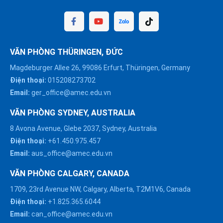
VĂN PHÒNG THÜRINGEN, ĐỨC
Magdeburger Allee 26, 99086 Erfurt, Thüringen, Germany
Điện thoại:
015208273702
Email:
ger_office@amec.edu.vn
VĂN PHÒNG SYDNEY, AUSTRALIA
8 Avona Avenue, Glebe 2037, Sydney, Australia
Điện thoại:
+61.450.975.457
Email:
aus_office@amec.edu.vn
VĂN PHÒNG CALGARY, CANADA
1709, 23rd Avenue NW, Calgary, Alberta, T2M1V6, Canada
Điện thoại:
+1.825.365.6044
HÀ NỘI :
Email:
can_office@amec.edu.vn