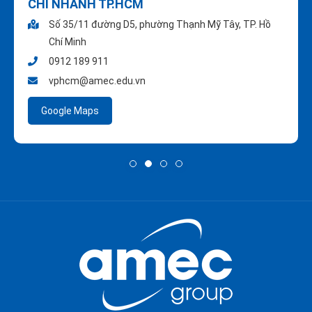
CHI NHÁNH TP.HCM
Số 35/11 đường D5, phường Thạnh Mỹ Tây, TP. Hồ
Chí Minh
0912 189 911
vphcm@amec.edu.vn
Google Maps