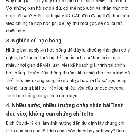
Đây cũng là 1 gợi ý hay được nhiều học sinh AMEC lựa chọn.
Với những bạn hồ sơ đã đủ, có thể nộp luôn và nhận thư mời
sớm. Vì sao? Hiện tại tỉ giá AUD, CAD đều đang thấp hơn nên
việc chúng ta nộp học phí để lấy thư mời gốc sẽ có lợi rất
nhiều nhé.
3. Nghiên cứ học bổng
Những bạn apply xin học bổng thì đây là khoảng thời gian có ý
nghĩa, bởi thông thường để chuẩn bị hồ sơ học bổng cần
nhiều thời gian để viết luận, viết kế hoạch giải trình tài chính
học bổng. Trước đây thông thường khá nhiều học sinh khó có
thể thực hiện song song hồ sơ nhập học và hồ sơ học bổng
vì khối lượng bài học trên lớp nhiều, yêu cầu từ các chương
trình học bổng cũng nhiều điều kiện.
4. Nhiều nước, nhiều trường chấp nhận bài Test
đầu vào, không cần chứng chỉ Ielts
Dịch Covid-19 đã làm ảnh hưởng đến dự định lấy chứng chỉ
Ielts của bạn cho lộ trình các khóa dự bị hay pathway? Bạn