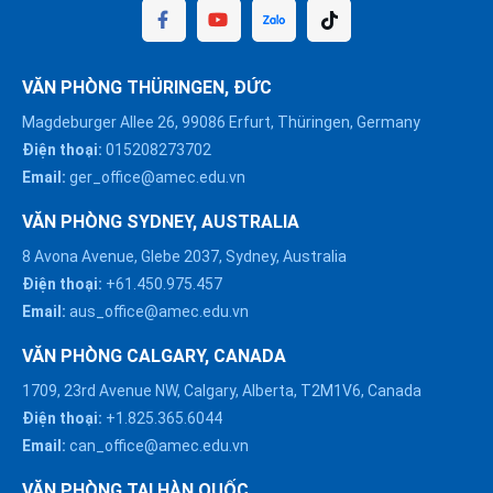
VĂN PHÒNG THÜRINGEN, ĐỨC
Magdeburger Allee 26, 99086 Erfurt, Thüringen, Germany
Điện thoại:
015208273702
Email:
ger_office@amec.edu.vn
VĂN PHÒNG SYDNEY, AUSTRALIA
8 Avona Avenue, Glebe 2037, Sydney, Australia
Điện thoại:
+61.450.975.457
Email:
aus_office@amec.edu.vn
VĂN PHÒNG CALGARY, CANADA
1709, 23rd Avenue NW, Calgary, Alberta, T2M1V6, Canada
Điện thoại:
+1.825.365.6044
Email:
can_office@amec.edu.vn
VĂN PHÒNG TẠI HÀN QUỐC