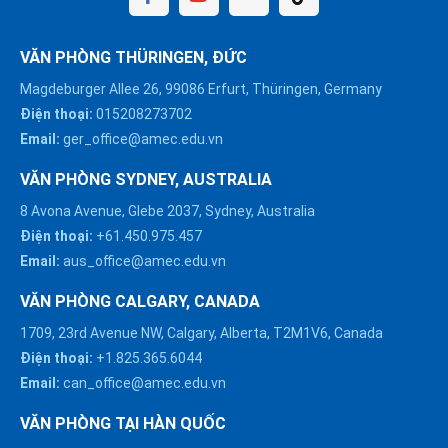
VĂN PHÒNG THÜRINGEN, ĐỨC
Magdeburger Allee 26, 99086 Erfurt, Thüringen, Germany
Điện thoại:
015208273702
Email:
ger_office@amec.edu.vn
VĂN PHÒNG SYDNEY, AUSTRALIA
8 Avona Avenue, Glebe 2037, Sydney, Australia
Điện thoại:
+61.450.975.457
Email:
aus_office@amec.edu.vn
VĂN PHÒNG CALGARY, CANADA
1709, 23rd Avenue NW, Calgary, Alberta, T2M1V6, Canada
Điện thoại:
+1.825.365.6044
Email:
can_office@amec.edu.vn
VĂN PHÒNG TẠI HÀN QUỐC