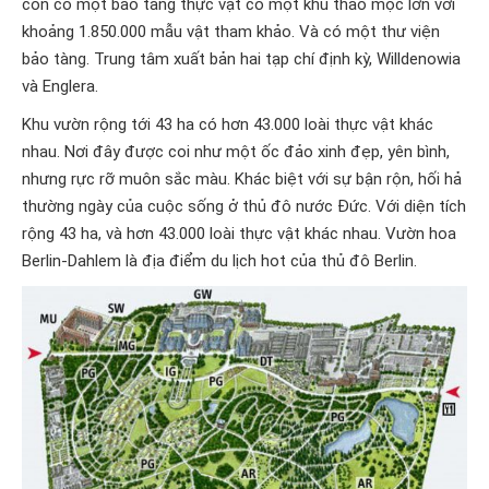
còn có một bảo tàng thực vật có một khu thảo mộc lớn với
khoảng 1.850.000 mẫu vật tham khảo. Và có một thư viện
bảo tàng. Trung tâm xuất bản hai tạp chí định kỳ, Willdenowia
và Englera.
Khu vườn rộng tới 43 ha có hơn 43.000 loài thực vật khác
nhau. Nơi đây được coi như một ốc đảo xinh đẹp, yên bình,
nhưng rực rỡ muôn sắc màu. Khác biệt với sự bận rộn, hối hả
thường ngày của cuộc sống ở thủ đô nước Đức. Với diện tích
rộng 43 ha, và hơn 43.000 loài thực vật khác nhau. Vườn hoa
Berlin-Dahlem là địa điểm du lịch hot của thủ đô Berlin.