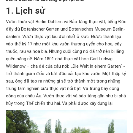
1. Lịch sử
Vườn thực vật Berlin-Dahlem và Bảo tàng thực vật, tiếng Đức
đầy đủ Botanischer Garten und Botanisches Museum Berlin-
dahlem. Vườn thực vật lâu đời nhất ở Đức. Được thành lập
vào thế kỷ 17 như một khu vườn thượng uyển cho hoa, cây
thuốc, rau và hoa bia. Nhưng cuối cùng nó đã trở nên bị lãng
quên nặng nề. Năm 1801 nhà thực vật học Carl Ludwig
Willdenow – cha đẻ của câu nói: „Die Welt in einem Garten“ -
trở thành giám đốc và bắt đầu cải tạo khu vườn. Một thập kỷ
sau, ông đã tạo ra những gì sẽ trở thành một trong những
trung tâm nghiên cứu thực vật nổi bật. Và trưng bày công
cộng của châu Âu. Vườn thực vật và bảo tàng gần như bị phá
hủy trong Thế chiến thứ hai. Và phải được xây dựng lại.