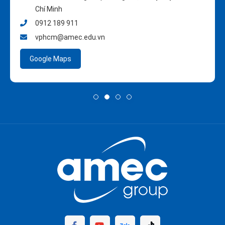
Chí Minh
0912 189 911
vphcm@amec.edu.vn
Google Maps