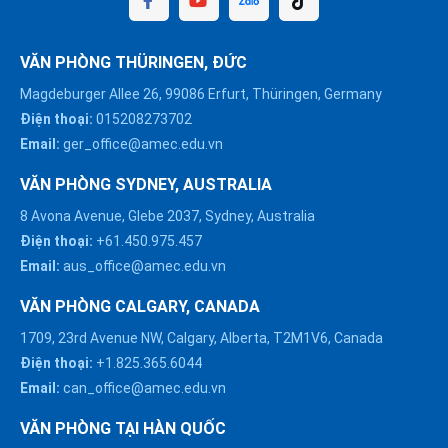
VĂN PHÒNG THÜRINGEN, ĐỨC
Magdeburger Allee 26, 99086 Erfurt, Thüringen, Germany
Điện thoại:
015208273702
Email:
ger_office@amec.edu.vn
VĂN PHÒNG SYDNEY, AUSTRALIA
8 Avona Avenue, Glebe 2037, Sydney, Australia
Điện thoại:
+61.450.975.457
Email:
aus_office@amec.edu.vn
VĂN PHÒNG CALGARY, CANADA
1709, 23rd Avenue NW, Calgary, Alberta, T2M1V6, Canada
Điện thoại:
+1.825.365.6044
Email:
can_office@amec.edu.vn
VĂN PHÒNG TẠI HÀN QUỐC