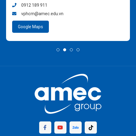
0912 189 911
vphcm@amec.edu.vn
Google Maps