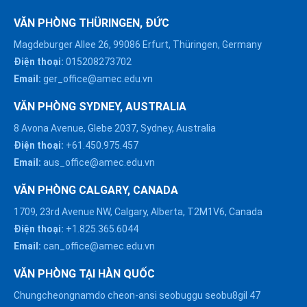
VĂN PHÒNG THÜRINGEN, ĐỨC
Magdeburger Allee 26, 99086 Erfurt, Thüringen, Germany
Điện thoại:
015208273702
Email:
ger_office@amec.edu.vn
VĂN PHÒNG SYDNEY, AUSTRALIA
8 Avona Avenue, Glebe 2037, Sydney, Australia
Điện thoại:
+61.450.975.457
Email:
aus_office@amec.edu.vn
VĂN PHÒNG CALGARY, CANADA
1709, 23rd Avenue NW, Calgary, Alberta, T2M1V6, Canada
Điện thoại:
+1.825.365.6044
Email:
can_office@amec.edu.vn
VĂN PHÒNG TẠI HÀN QUỐC
Chungcheongnamdo cheon-ansi seobuggu seobu8gil 47