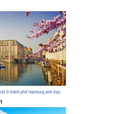
 bật ở thành phố Hamburg xinh đẹp.
h