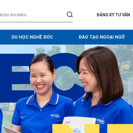
ĐĂNG KÝ TƯ VẤN
DU HỌC NGHỀ ĐỨC
ĐÀO TẠO NGOẠI NGỮ