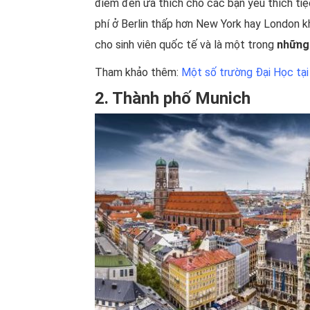
điểm đến ưa thích cho các bạn yêu thích tiệc
phí ở Berlin thấp hơn New York hay London k
cho sinh viên quốc tế và là một trong
những
Tham khảo thêm:
Một số trường Đại Học tại 
2. Thành phố Munich