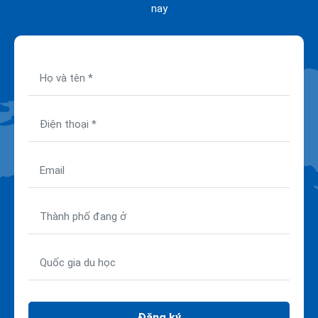
nay
Đăng ký