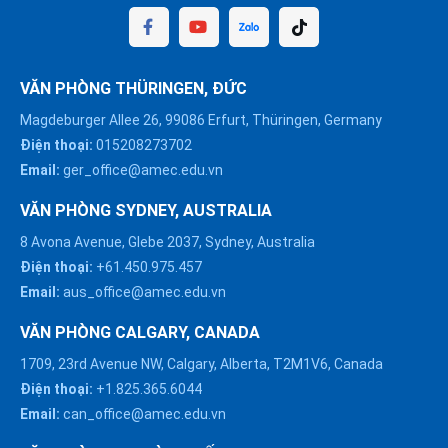
VĂN PHÒNG THÜRINGEN, ĐỨC
Magdeburger Allee 26, 99086 Erfurt, Thüringen, Germany
Điện thoại:
015208273702
Email:
ger_office@amec.edu.vn
VĂN PHÒNG SYDNEY, AUSTRALIA
8 Avona Avenue, Glebe 2037, Sydney, Australia
Điện thoại:
+61.450.975.457
Email:
aus_office@amec.edu.vn
VĂN PHÒNG CALGARY, CANADA
1709, 23rd Avenue NW, Calgary, Alberta, T2M1V6, Canada
Điện thoại:
+1.825.365.6044
Email:
can_office@amec.edu.vn