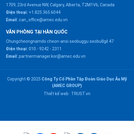
1709, 23rd Avenue NW, Calgary, Alberta, T2M1V6, Canada
Điện thoại:
+1.825.365.6044
Email:
can_office@amec.edu.vn
VĂN PHÒNG TẠI HÀN QUỐC
Chungcheongnamdo cheon-ansi seobuggu seobu8gil 47
HÀ NỘI :
Điện thoại:
010
-
9242
-
2311
0914863466
Email:
partnermanager.kor@amec.edu.vn
ĐÀ NẴNG :
0916082128
Copyright © 2025
Công Ty Cổ Phần Tập Đoàn Giáo Dục Âu Mỹ
Chat với chúng tôi trên
(AMEC GROUP)
Zalo
HỒ CHÍ MINH :
Thiết kế web :
TRUST.vn
0909171388
Chat với chúng tôi trên
Messenger
NGHỆ AN :
Gửi email
0911002551