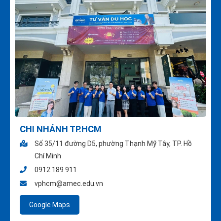
CHI NHÁNH TP.HCM
Số 35/11 đường D5, phường Thạnh Mỹ Tây, TP. Hồ
Chí Minh
0912 189 911
vphcm@amec.edu.vn
Google Maps