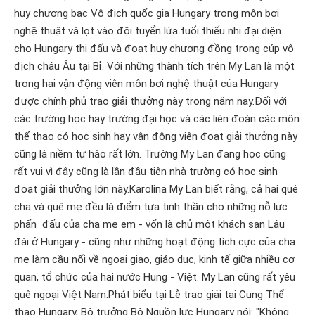
huy chương bạc Vô địch quốc gia Hungary trong môn bơi
nghệ thuật và lọt vào đội tuyển lứa tuổi thiếu nhi đại diện
cho Hungary thi đấu và đoạt huy chương đồng trong cúp vô
địch châu Âu tại Bỉ. Với những thành tích trên My Lan là một
trong hai vận động viên môn bơi nghệ thuật của Hungary
được chính phủ trao giải thưởng này trong năm nay.Đối với
các trường học hay trường đại học và các liên đoàn các môn
thể thao có học sinh hay vận động viên đoạt giải thưởng này
cũng là niềm tự hào rất lớn. Trường My Lan đang học cũng
rất vui vì đây cũng là lần đầu tiên nhà trường có học sinh
đoạt giải thưởng lớn này.Karolina My Lan biết rằng, cả hai quê
cha và quê mẹ đều là điểm tựa tinh thần cho những nỗ lực
phấn đấu của cha mẹ em - vốn là chủ một khách sạn Lâu
đài ở Hungary - cũng như những hoạt động tích cực của cha
mẹ làm cầu nối về ngoại giao, giáo dục, kinh tế giữa nhiều cơ
quan, tổ chức của hai nước Hung - Việt. My Lan cũng rất yêu
quê ngoại Việt Nam.Phát biểu tại Lễ trao giải tại Cung Thể
thao Hungary, Bộ trưởng Bộ Nguồn lực Hungary nói: "Không