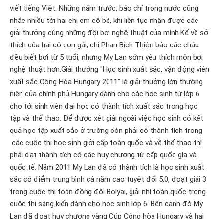
viết tiếng Việt. Những năm trước, báo chí trong nước cũng
nhắc nhiều tới hai chị em cô bé, khi liên tục nhận được các
giải thưởng cùng những đội bơi nghệ thuật của mình.Kể về sở
thích của hai cô con gái, chị Phan Bích Thiện bảo các cháu
đều biết bơi từ 5 tuổi, nhưng My Lan sớm yêu thích môn bơi
nghệ thuật hơn.Giải thưởng "Học sinh xuất sắc, vận động viên
xuất sắc Cộng Hòa Hungary 2011" là giải thưởng lớn thường
niên của chính phủ Hungary dành cho các học sinh từ lớp 6
cho tới sinh viên đại học có thành tích xuất sắc trong học
tập và thể thao. Để được xét giải ngoài việc học sinh có kết
quả học tập xuất sắc ở trường còn phải có thành tích trong
các cuộc thi học sinh giởi cấp toàn quốc và về thể thao thì
phải đạt thành tích có các huy chương từ cấp quốc gia và
quốc tế. Năm 2011 My Lan đã có thành tích là học sinh xuất
sắc có điểm trung bình cả năm cao tuyệt đối 5,0, đoạt giải 3
trong cuộc thi toán đồng đội Bolyai, giải nhì toàn quốc trong
cuộc thi sáng kiến dành cho học sinh lớp 6. Bên cạnh đó My
Lan đã đoạt huy chương vàng Cúp Cộng hòa Hungary và hai