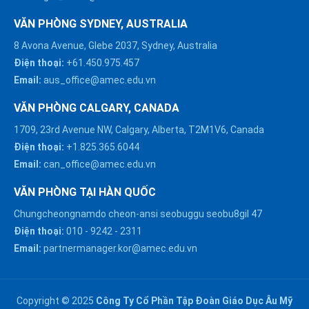
VĂN PHÒNG SYDNEY, AUSTRALIA
8 Avona Avenue, Glebe 2037, Sydney, Australia
Điện thoại:
+61.450.975.457
Email:
aus_office@amec.edu.vn
VĂN PHÒNG CALGARY, CANADA
1709, 23rd Avenue NW, Calgary, Alberta, T2M1V6, Canada
Điện thoại:
+1.825.365.6044
Email:
can_office@amec.edu.vn
VĂN PHÒNG TẠI HÀN QUỐC
Chungcheongnamdo cheon-ansi seobuggu seobu8gil 47
HÀ NỘI :
Điện thoại:
010
-
9242
-
2311
0914863466
Email:
partnermanager.kor@amec.edu.vn
ĐÀ NẴNG :
0916082128
Copyright © 2025
Công Ty Cổ Phần Tập Đoàn Giáo Dục Âu Mỹ
Chat với chúng tôi trên