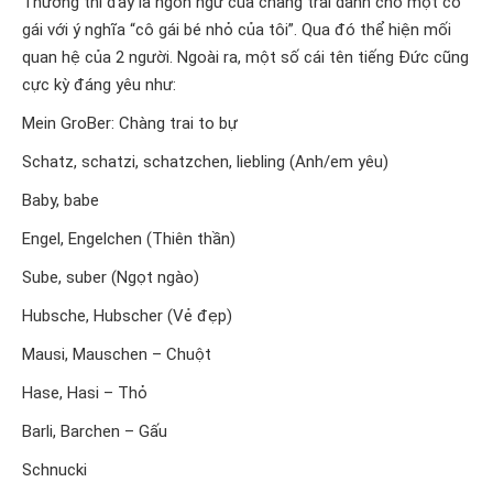
Thường thì đây là ngôn ngữ của chàng trai dành cho một cô
gái với ý nghĩa “cô gái bé nhỏ của tôi”. Qua đó thể hiện mối
quan hệ của 2 người. Ngoài ra, một số cái tên tiếng Đức cũng
cực kỳ đáng yêu như:
Mein GroBer: Chàng trai to bự
Schatz, schatzi, schatzchen, liebling (Anh/em yêu)
Baby, babe
Engel, Engelchen (Thiên thần)
Sube, suber (Ngọt ngào)
Hubsche, Hubscher (Vẻ đẹp)
Mausi, Mauschen – Chuột
Hase, Hasi – Thỏ
Barli, Barchen – Gấu
Schnucki