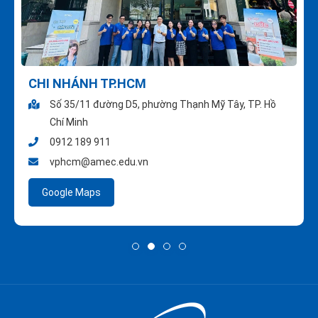
CHI NHÁNH TP.HCM
Số 35/11 đường D5, phường Thạnh Mỹ Tây, TP. Hồ
Chí Minh
0912 189 911
vphcm@amec.edu.vn
Google Maps