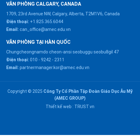
VĂN PHÒNG CALGARY, CANADA
1709, 23rd Avenue NW, Calgary, Alberta, T2M1V6, Canada
Điện thoại:
+1.825.365.6044
Email:
can_office@amec.edu.vn
VĂN PHÒNG TẠI HÀN QUỐC
Chungcheongnamdo cheon-ansi seobuggu seobu8gil 47
HÀ NỘI :
Điện thoại:
010
-
9242
-
2311
0914863466
Email:
partnermanager.kor@amec.edu.vn
ĐÀ NẴNG :
0916082128
Copyright © 2025
Công Ty Cổ Phần Tập Đoàn Giáo Dục Âu Mỹ
Chat với chúng tôi trên
(AMEC GROUP)
Zalo
HỒ CHÍ MINH :
Thiết kế web :
TRUST.vn
0909171388
Chat với chúng tôi trên
Messenger
NGHỆ AN :
Gửi email
0911002551