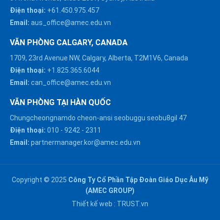
Điện thoại:
+61.450.975.457
Email:
aus_office@amec.edu.vn
VĂN PHÒNG CALGARY, CANADA
1709, 23rd Avenue NW, Calgary, Alberta, T2M1V6, Canada
Điện thoại:
+1.825.365.6044
Email:
can_office@amec.edu.vn
VĂN PHÒNG TẠI HÀN QUỐC
Chungcheongnamdo cheon-ansi seobuggu seobu8gil 47
HÀ NỘI :
Điện thoại:
010
-
9242
-
2311
0914863466
Email:
partnermanager.kor@amec.edu.vn
ĐÀ NẴNG :
0916082128
Copyright © 2025
Công Ty Cổ Phần Tập Đoàn Giáo Dục Âu Mỹ
Chat với chúng tôi trên
(AMEC GROUP)
Zalo
HỒ CHÍ MINH :
Thiết kế web :
TRUST.vn
0909171388
Chat với chúng tôi trên