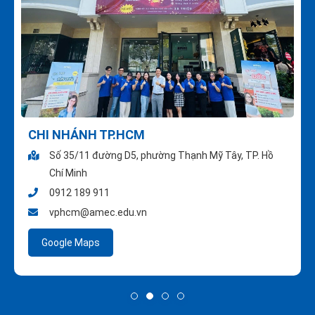
CHI NHÁNH TP.HCM
Số 35/11 đường D5, phường Thạnh Mỹ Tây, TP. Hồ
Chí Minh
0912 189 911
vphcm@amec.edu.vn
Google Maps