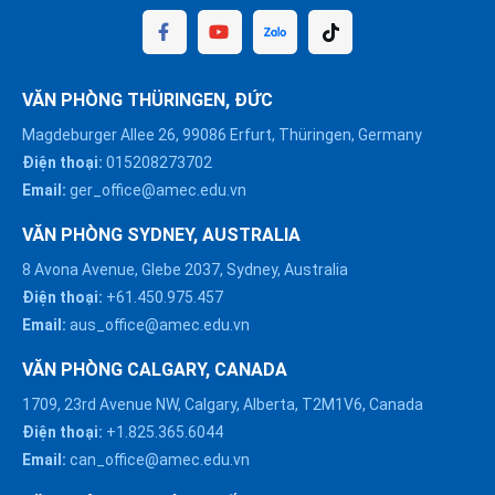
VĂN PHÒNG THÜRINGEN, ĐỨC
Magdeburger Allee 26, 99086 Erfurt, Thüringen, Germany
Điện thoại:
015208273702
Email:
ger_office@amec.edu.vn
VĂN PHÒNG SYDNEY, AUSTRALIA
8 Avona Avenue, Glebe 2037, Sydney, Australia
Điện thoại:
+61.450.975.457
Email:
aus_office@amec.edu.vn
VĂN PHÒNG CALGARY, CANADA
1709, 23rd Avenue NW, Calgary, Alberta, T2M1V6, Canada
Điện thoại:
+1.825.365.6044
Email:
can_office@amec.edu.vn