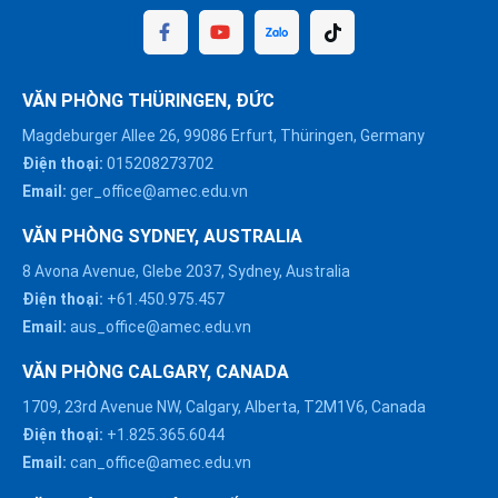
VĂN PHÒNG THÜRINGEN, ĐỨC
Magdeburger Allee 26, 99086 Erfurt, Thüringen, Germany
Điện thoại:
015208273702
Email:
ger_office@amec.edu.vn
VĂN PHÒNG SYDNEY, AUSTRALIA
8 Avona Avenue, Glebe 2037, Sydney, Australia
Điện thoại:
+61.450.975.457
Email:
aus_office@amec.edu.vn
VĂN PHÒNG CALGARY, CANADA
1709, 23rd Avenue NW, Calgary, Alberta, T2M1V6, Canada
Điện thoại:
+1.825.365.6044
Email:
can_office@amec.edu.vn