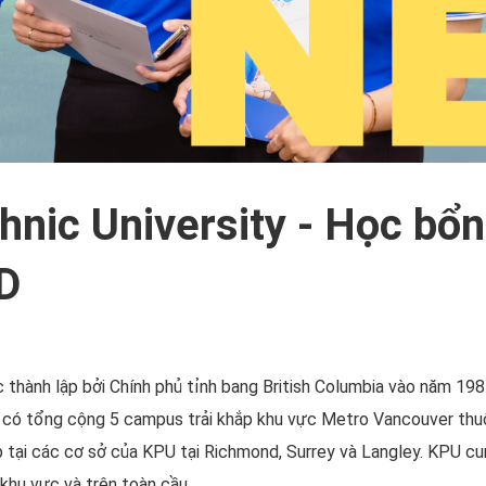
hnic University - Học bổ
D
thành lập bởi Chính phủ tỉnh bang British Columbia vào năm 198
ã có tổng cộng 5 campus trải khắp khu vực Metro Vancouver thuộ
p tại các cơ sở của KPU tại Richmond, Surrey và Langley. KPU c
khu vực và trên toàn cầu.