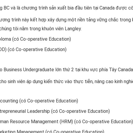
g BC và là chương trình sản xuất bia đầu tiên tại Canada được c
ơng trình này kết hợp xây dựng một nền tảng vững chắc trong k
 chúng tôi nằm trong khuôn viên Langley.
ploma (có Co-operative Education)
DD) (có Co-operative Education)
o Business Undergraduate lớn thứ 2 tại khu vực phía Tây Canada
cho sinh viên áp dụng kiến thức vào thực tiễn, nâng cao kinh ng
ccounting (có Co-operative Education)
ntrepreneurial Leadership (có Co-operative Education)
 Human Resource Management (HRM) (có Co-operative Education)
Marketing Management (có Co-operative Education)