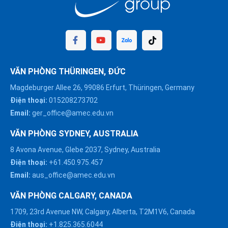
VĂN PHÒNG THÜRINGEN, ĐỨC
Magdeburger Allee 26, 99086 Erfurt, Thüringen, Germany
Điện thoại:
015208273702
Email:
ger_office@amec.edu.vn
VĂN PHÒNG SYDNEY, AUSTRALIA
8 Avona Avenue, Glebe 2037, Sydney, Australia
Điện thoại:
+61.450.975.457
Email:
aus_office@amec.edu.vn
VĂN PHÒNG CALGARY, CANADA
1709, 23rd Avenue NW, Calgary, Alberta, T2M1V6, Canada
Điện thoại:
+1.825.365.6044