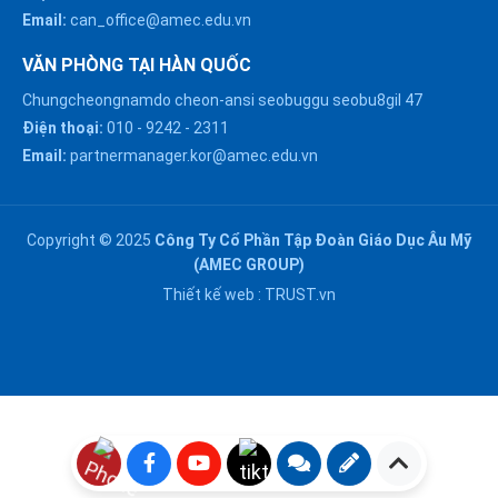
Email:
can_office@amec.edu.vn
VĂN PHÒNG TẠI HÀN QUỐC
Chungcheongnamdo cheon-ansi seobuggu seobu8gil 47
HÀ NỘI :
Điện thoại:
010
-
9242
-
2311
0914863466
Email:
partnermanager.kor@amec.edu.vn
ĐÀ NẴNG :
0916082128
Copyright © 2025
Công Ty Cổ Phần Tập Đoàn Giáo Dục Âu Mỹ
Chat với chúng tôi trên
(AMEC GROUP)
Zalo
HỒ CHÍ MINH :
Thiết kế web :
TRUST.vn
0909171388
Chat với chúng tôi trên
Messenger
NGHỆ AN :
Gửi email
0911002551