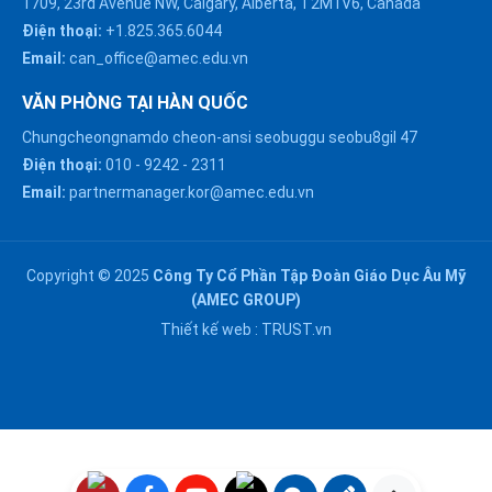
1709, 23rd Avenue NW, Calgary, Alberta, T2M1V6, Canada
Điện thoại:
+1.825.365.6044
Email:
can_office@amec.edu.vn
VĂN PHÒNG TẠI HÀN QUỐC
Chungcheongnamdo cheon-ansi seobuggu seobu8gil 47
HÀ NỘI :
Điện thoại:
010
-
9242
-
2311
0914863466
Email:
partnermanager.kor@amec.edu.vn
ĐÀ NẴNG :
0916082128
Copyright © 2025
Công Ty Cổ Phần Tập Đoàn Giáo Dục Âu Mỹ
Chat với chúng tôi trên
(AMEC GROUP)
Zalo
HỒ CHÍ MINH :
Thiết kế web :
TRUST.vn
0909171388
Chat với chúng tôi trên
Messenger
NGHỆ AN :
Gửi email
0911002551