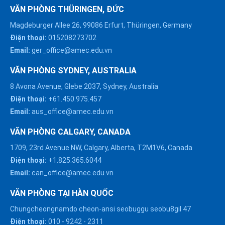
VĂN PHÒNG THÜRINGEN, ĐỨC
Magdeburger Allee 26, 99086 Erfurt, Thüringen, Germany
Điện thoại:
015208273702
Email:
ger_office@amec.edu.vn
VĂN PHÒNG SYDNEY, AUSTRALIA
8 Avona Avenue, Glebe 2037, Sydney, Australia
Điện thoại:
+61.450.975.457
Email:
aus_office@amec.edu.vn
VĂN PHÒNG CALGARY, CANADA
1709, 23rd Avenue NW, Calgary, Alberta, T2M1V6, Canada
Điện thoại:
+1.825.365.6044
Email:
can_office@amec.edu.vn
VĂN PHÒNG TẠI HÀN QUỐC
Chungcheongnamdo cheon-ansi seobuggu seobu8gil 47
HÀ NỘI :
Điện thoại:
010
-
9242
-
2311