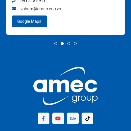
0912 189 911
vphcm@amec.edu.vn
Google Maps