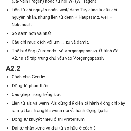
(Ja/Nein Fragen) hoặc từ hỏi W- (W Fragen)
Liên từ chỉ nguyên nhân: weil/ denn.Tuy cùng là câu chỉ
nguyên nhân, nhưng liên từ denn + Hauptsatz, weil +
Nebensatz
So sánh hơn và nhất
Câu chỉ mục đích với um …. zu và damit.
Thể bị động (Zustands- và Vorgangspassiv). Ở trình độ
A2, ta sẽ tập trung chủ yếu vào Vorgangspassiv
A2.2
Cách chia Genitiv.
Động từ phản thân
Câu ghép trong tiếng Đức
Liên từ als và wenn. Als dùng để diễn tả hành động chỉ xảy
ra một lần, trong khi wenn nói về hành động lặp lại.
Động từ khuyết thiếu ở thì Präteritum.
Đại từ nhân xưng và đại từ sở hữu ở cách 3.