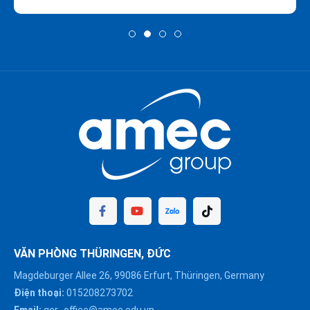
VĂN PHÒNG THÜRINGEN, ĐỨC
Magdeburger Allee 26, 99086 Erfurt, Thüringen, Germany
Điện thoại:
015208273702
Email:
ger_office@amec.edu.vn