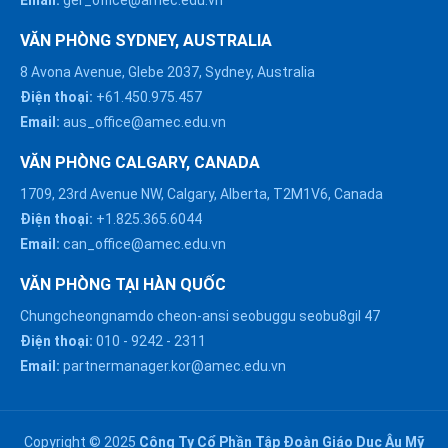
VĂN PHÒNG SYDNEY, AUSTRALIA
8 Avona Avenue, Glebe 2037, Sydney, Australia
Điện thoại:
+61.450.975.457
Email:
aus_office@amec.edu.vn
VĂN PHÒNG CALGARY, CANADA
1709, 23rd Avenue NW, Calgary, Alberta, T2M1V6, Canada
Điện thoại:
+1.825.365.6044
Email:
can_office@amec.edu.vn
VĂN PHÒNG TẠI HÀN QUỐC
Chungcheongnamdo cheon-ansi seobuggu seobu8gil 47
HÀ NỘI :
Điện thoại:
010
-
9242
-
2311
0914863466
Email:
partnermanager.kor@amec.edu.vn
ĐÀ NẴNG :
0916082128
Copyright © 2025
Công Ty Cổ Phần Tập Đoàn Giáo Dục Âu Mỹ