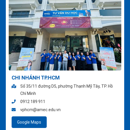
CHI NHÁNH TP.HCM
Số 35/11 đường D5, phường Thạnh Mỹ Tây, TP. Hồ
Chí Minh
0912 189 911
vphcm@amec.edu.vn
Google Maps