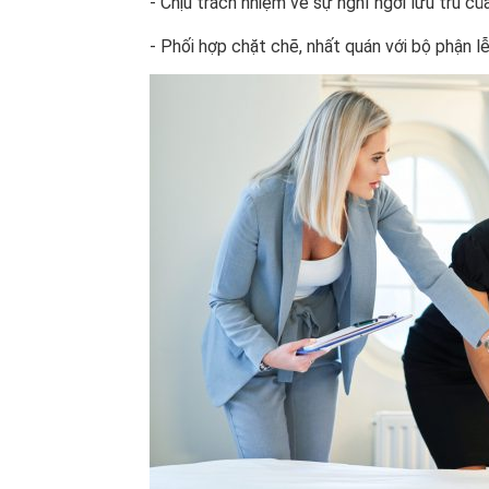
- Chịu trách nhiệm về sự nghỉ ngơi lưu trú củ
- Phối hợp chặt chẽ, nhất quán với bộ phận l