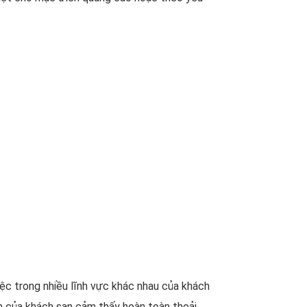
iệc trong nhiều lĩnh vực khác nhau của khách
ch của khách sạn cảm thấy hoàn toàn thoải