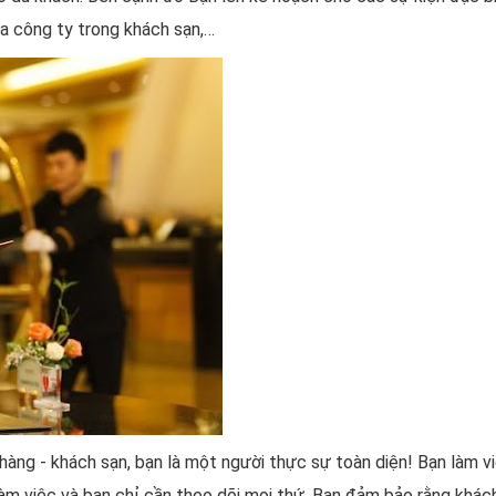
ủa công ty trong khách sạn,…
à hàng - khách sạn, bạn là một người thực sự toàn diện! Bạn làm v
 làm việc và bạn chỉ cần theo dõi mọi thứ. Bạn đảm bảo rằng khá