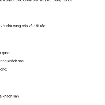
hách phải được chăm sóc đầy đủ trong tất cả
với nhà cung cấp và đối tác.
n quan;
rong khách sạn;
động;
a khách sạn;