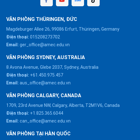
VĂN PHÒNG THÜRINGEN, ĐỨC
Magdeburger Allee 26, 99086 Erfurt, Thüringen, Germany
Điện thoại:
015208273702
Email:
ger_office@amec.edu.vn
VĂN PHÒNG SYDNEY, AUSTRALIA
8 Avona Avenue, Glebe 2037, Sydney, Australia
Điện thoại:
+61.450.975.457
Email:
aus_office@amec.edu.vn
VĂN PHÒNG CALGARY, CANADA
1709, 23rd Avenue NW, Calgary, Alberta, T2M1V6, Canada
Điện thoại:
+1.825.365.6044
Email:
can_office@amec.edu.vn
VĂN PHÒNG TẠI HÀN QUỐC