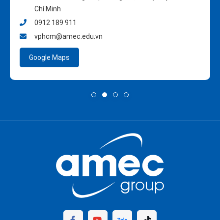
Chí Minh
0912 189 911
vphcm@amec.edu.vn
Google Maps