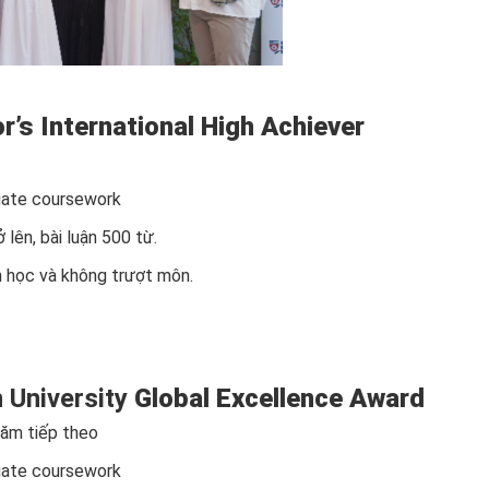
r’s International High Achiever
uate coursework
lên, bài luận 500 từ.
h học và không trượt môn.
 University
Global Excellence Award
năm tiếp theo
uate coursework