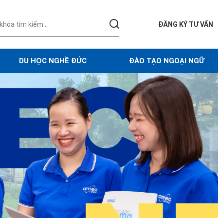
ĐĂNG KÝ TƯ VẤN
DU HỌC NGHỀ ĐỨC
ĐÀO TẠO NGOẠI NGỮ