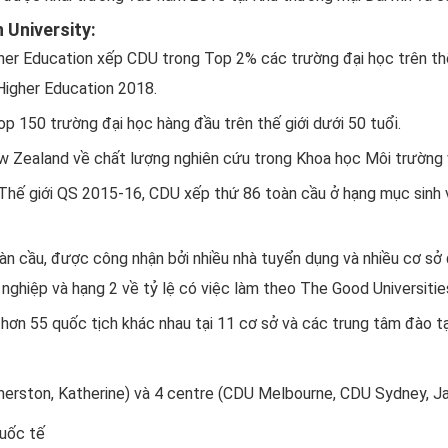
 University:
her Education xếp CDU trong Top 2% các trường đại học trên thế 
Higher Education 2018.
 150 trường đại học hàng đầu trên thế giới dưới 50 tuổi.
 Zealand về chất lượng nghiên cứu trong Khoa học Môi trường v
hế giới QS 2015-16, CDU xếp thứ 86 toàn cầu ở hạng mục sinh vi
àn cầu, được công nhận bởi nhiều nhà tuyển dụng và nhiều cơ sở 
 nghiệp và hạng 2 về tỷ lệ có việc làm theo The Good Universiti
o hơn 55 quốc tịch khác nhau tại 11 cơ sở và các trung tâm đào t
almerston, Katherine) và 4 centre (CDU Melbourne, CDU Sydney, J
quốc tế