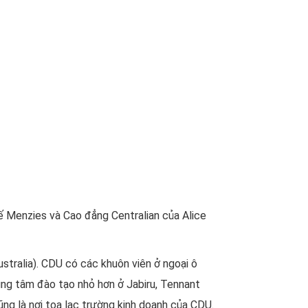
ế Menzies và Cao đẳng Centralian của Alice
stralia). CDU có các khuôn viên ở ngoại ô
rung tâm đào tạo nhỏ hơn ở Jabiru, Tennant
ng là nơi tọa lạc trường kinh doanh của CDU.