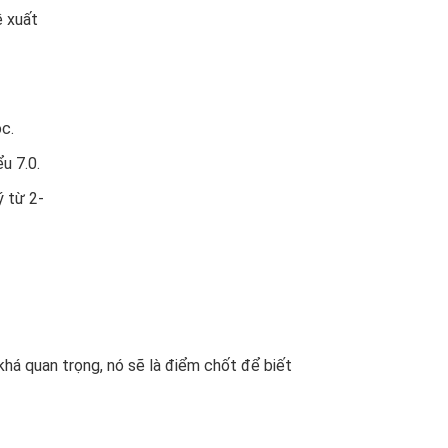
ề xuất
ọc.
u 7.0.
ý từ 2-
 khá quan trọng, nó sẽ là điểm chốt để biết