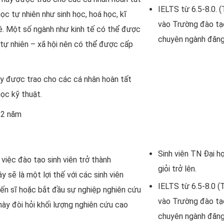
IELTS từ 6.5-8.0. 
c tự nhiên như sinh học, hoá học, kĩ
vào Trường đào tạ
kê. Một số ngành như kinh tế có thể được
chuyên ngành đăng
tự nhiên – xã hội nên có thể được cấp
y được trao cho các cá nhân hoàn tất
ọc kỹ thuật.
– 2 năm
Sinh viên TN Đại h
việc đào tạo sinh viên trở thành
giỏi trở lên.
y sẽ là một lợi thế với các sinh viên
IELTS từ 6.5-8.0 (
ến sĩ hoặc bắt đầu sự nghiệp nghiên cứu
vào Trường đào tạ
này đòi hỏi khối lượng nghiên cứu cao
chuyên ngành đăng