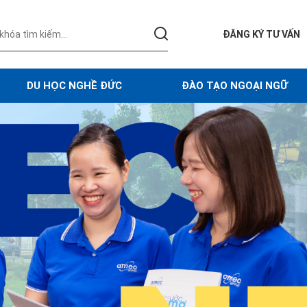
ĐĂNG KÝ TƯ VẤN
DU HỌC NGHỀ ĐỨC
ĐÀO TẠO NGOẠI NGỮ