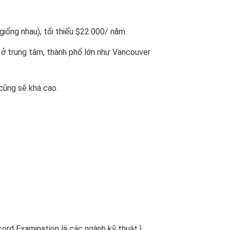
iống nhau), tối thiểu $22.000/ năm.
 ở trung tâm, thành phố lớn như Vancouver
 cũng sẽ khá cao.
rd Examination là các ngành kỹ thuật.)