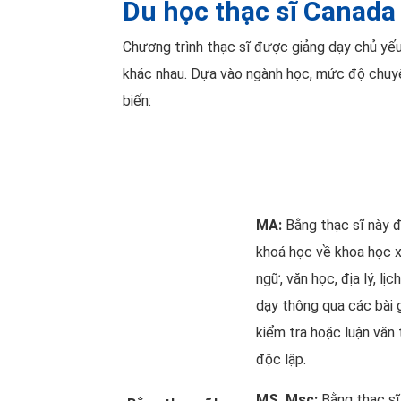
Du học thạc sĩ Canada
Chương trình thạc sĩ được giảng dạy chủ yếu
khác nhau. Dựa vào ngành học, mức độ chuyên
biến:
MA:
Bằng thạc sĩ này đ
khoá học về khoa học x
ngữ, văn học, địa lý, lị
dạy thông qua các bài g
kiểm tra hoặc luận văn
độc lập.
MS, Msc:
Bằng thạc sĩ