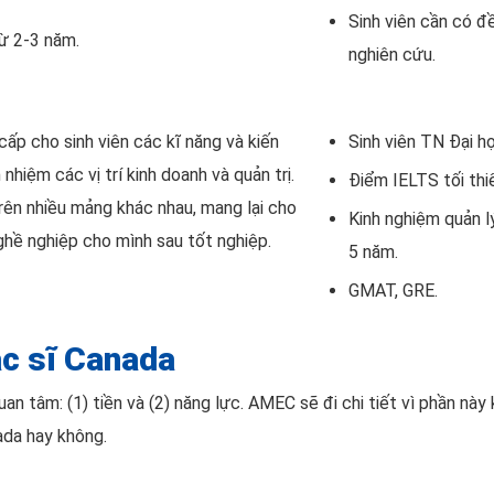
Sinh viên cần có đ
Từ 2-3 năm.
nghiên cứu.
ấp cho sinh viên các kĩ năng và kiến
Sinh viên TN Đại h
hiệm các vị trí kinh doanh và quản trị.
Điểm IELTS tối thiể
trên nhiều mảng khác nhau, mang lại cho
Kinh nghiệm quản l
nghề nghiệp cho mình sau tốt nghiệp.
5 năm.
GMAT, GRE.
ạc sĩ Canada
an tâm: (1) tiền và (2) năng lực. AMEC sẽ đi chi tiết vì phần này
ada hay không.