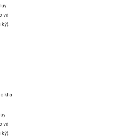
(Tùy
o và
 ký).
ọc khá
Tùy
o và
 ký).