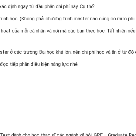
ác định ngay từ đầu phần chi phí này. Cụ thể:
rình học. (Không phải chương trình master nào cũng có mức phí g
hoạt của mỗi cá nhân và nơi mà các bạn theo học. Tất nhiên nếu
ter ở các trường Đại học khá lớn, nên chi phí học và ăn ở từ đó
 đọc tiếp phần điều kiện năng lực nhé.
t dành cho học thạc sĩ các ngành xã hội, GRE – Graduate Reco