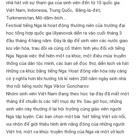
nhà hát với sự tham gia của sinh viên đến từ 10 quốc gia :
Việt Nam, Indonesia, Trung Quốc, Băng-la-đét,
Turkmenistan, Mô-dăm-bích….
Festival tiếng Nga là hoạt động thường niên của trường đại
học tổng hợp quốc gia Ulyanovsk diễn ra vào cuối tháng 3
đầu tháng 4 hàng năm. Đây là dịp để sinh viên các nước giao
lưu văn hóa, trau dồi và củng cố thêm tình yêu đối với tiếng
Nga. Ngoài việc thể hiện một ca khúc, một điệu múa truyền
thống của dân tộc mình, các bạn sẽ đọc thơ, diễn kịch và hát
những ca khúc bằng tiếng Nga. Hoạt động văn hóa này càng
có ý nghĩa hơn khi hướng tới kỉ niệm 200 năm ngày sinh nhà
thơ nổi tiếng nước Nga Viktor Goncharov.
Nhóm sinh viên Việt Nam đang theo học tại đây đã mất một
tháng để chuẩn bị các tiết mục dự thi. Sau giờ học, những
sinh viên này thường ở lại hội trường cùng giáo viên người
Nga tập luyện. Các bạn chọn một bài hát tiếng Việt sôi nổi,
vui nhộn để giới thiệu hình ảnh năng động của những người
Việt trẻ, một ca khúc truyền thống của Nga và một vở kịch