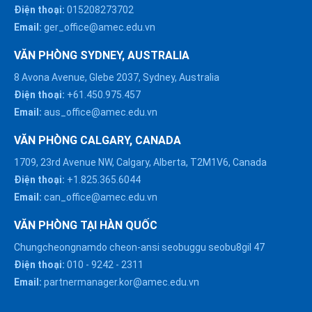
Điện thoại:
015208273702
Email:
ger_office@amec.edu.vn
VĂN PHÒNG SYDNEY, AUSTRALIA
8 Avona Avenue, Glebe 2037, Sydney, Australia
Điện thoại:
+61.450.975.457
Email:
aus_office@amec.edu.vn
VĂN PHÒNG CALGARY, CANADA
1709, 23rd Avenue NW, Calgary, Alberta, T2M1V6, Canada
Điện thoại:
+1.825.365.6044
Email:
can_office@amec.edu.vn
VĂN PHÒNG TẠI HÀN QUỐC
Chungcheongnamdo cheon-ansi seobuggu seobu8gil 47
HÀ NỘI :
Điện thoại:
010
-
9242
-
2311
0914863466
Email:
partnermanager.kor@amec.edu.vn