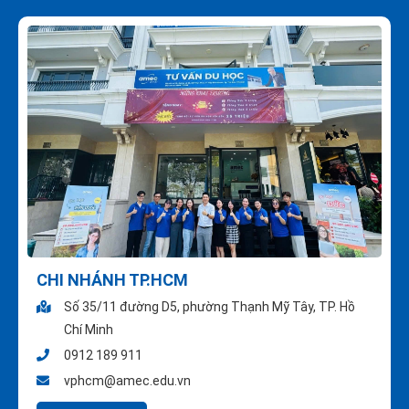
CHI NHÁNH TP.HCM
Số 35/11 đường D5, phường Thạnh Mỹ Tây, TP. Hồ
Chí Minh
0912 189 911
vphcm@amec.edu.vn