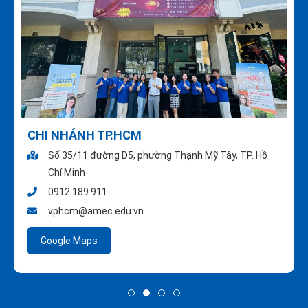
CHI NHÁNH TP.HCM
Số 35/11 đường D5, phường Thạnh Mỹ Tây, TP. Hồ
Chí Minh
0912 189 911
vphcm@amec.edu.vn
Google Maps