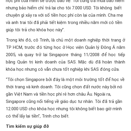
học phí của mình sẽ được bảo vệ. Tôi cũng đã mua bảo hiểm
nhưng bảo hiểm chỉ trả lại cho tôi 7.000 USD. Tôi không biết
chuyện gì xảy ra với số tiền học phí còn lại của mình. Cha mẹ
và anh trai tôi đã phải tiết kiệm trong nhiều năm mới có tiền
giúp tôi trả cho khóa học này”.
Trong khi đó, cô Trinh, là chủ một doanh nghiệp thời trang ở
TP HCM, trước đó từng học ở Học viện Quản lý Đông Á năm
2005, và quay trở lại Singapore tháng 11/2008 để học tiếp
bằng Quản trị kinh doanh của SAS. Mặc dù đã hoàn thành
khóa học nhưng cô vẫn chưa tốt nghiệp khi SAS đóng cửa.
“Tôi chọn Singapore bởi đây là một môi trường tốt để học về
thời trang và kinh doanh. Tôi cũng chọn đất nước này bởi nó
gần Việt Nam và tiền học phí rẻ hơn châu Âu. Ngoài ra,
Singapore cũng nổi tiếng về giáo dục tư nhân. Tôi đã trả gần
12.000 USD cho khóa học nhưng tôi không biết bao giờ mình
có thể lấy lại tiền”, Trinh cho biết.
Tìm kiếm sự giúp đỡ