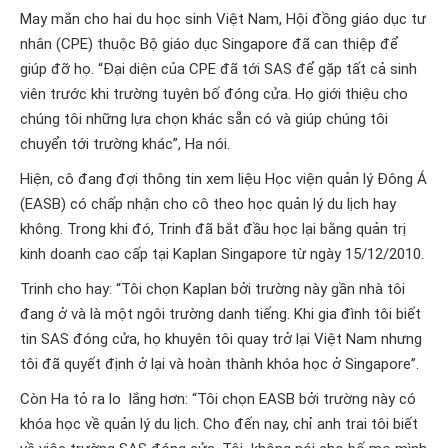
May mắn cho hai du học sinh Việt Nam, Hội đồng giáo dục tư
nhân (CPE) thuộc Bộ giáo dục Singapore đã can thiệp để
giúp đỡ họ. “Đại diện của CPE đã tới SAS để gặp tất cả sinh
viên trước khi trường tuyên bố đóng cửa. Họ giới thiệu cho
chúng tôi những lựa chọn khác sẵn có và giúp chúng tôi
chuyển tới trường khác”, Ha nói.
Hiện, cô đang đợi thông tin xem liệu Học viện quản lý Đông Á
(EASB) có chấp nhận cho cô theo học quản lý du lịch hay
không. Trong khi đó, Trinh đã bắt đầu học lại bằng quản trị
kinh doanh cao cấp tại Kaplan Singapore từ ngày 15/12/2010.
Trinh cho hay: “Tôi chọn Kaplan bởi trường này gần nhà tôi
đang ở và là một ngôi trường danh tiếng. Khi gia đình tôi biết
tin SAS đóng cửa, họ khuyên tôi quay trở lại Việt Nam nhưng
tôi đã quyết định ở lại và hoàn thành khóa học ở Singapore”.
Còn Ha tỏ ra lo lắng hơn: “Tôi chọn EASB bởi trường này có
khóa học về quản lý du lịch. Cho đến nay, chỉ anh trai tôi biết