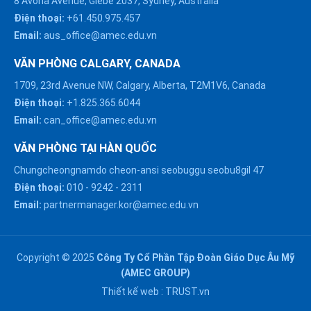
8 Avona Avenue, Glebe 2037, Sydney, Australia
Điện thoại:
+61.450.975.457
Email:
aus_office@amec.edu.vn
VĂN PHÒNG CALGARY, CANADA
1709, 23rd Avenue NW, Calgary, Alberta, T2M1V6, Canada
Điện thoại:
+1.825.365.6044
Email:
can_office@amec.edu.vn
VĂN PHÒNG TẠI HÀN QUỐC
Chungcheongnamdo cheon-ansi seobuggu seobu8gil 47
HÀ NỘI :
Điện thoại:
010
-
9242
-
2311
0914863466
Email:
partnermanager.kor@amec.edu.vn
ĐÀ NẴNG :
0916082128
Copyright © 2025
Công Ty Cổ Phần Tập Đoàn Giáo Dục Âu Mỹ
Chat với chúng tôi trên
(AMEC GROUP)
Zalo
HỒ CHÍ MINH :
Thiết kế web :
TRUST.vn
0909171388
Chat với chúng tôi trên