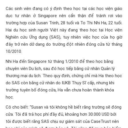
Các sinh viên đang có ý định theo học tại các học viện giáo
dục tư nhân ở Singapore nên cẩn thận để tránh rơi vào
trường hợp của Susan Trinh, 28 tuổi và To Thi Nhi Ha, 22 tuổi.
Hai du học sinh người Việt này đang theo học tại Học viện
Nghiên cứu Ứng dụng (SAS), tuy nhiên việc học của họ giờ
đây trở nên dở dang do trường đột nhiên đóng cửa từ tháng
10/2010.
Nhi Ha đến Singapore từ tháng 1/2010 để theo học bằng
chuyên viên Du lịch, sau đó học tiếp bằng cử nhân Quản lý
thương mại du lịch. Theo quy định, chứng chỉ mà Ha theo học
do SAS còn bằng cử nhân do IUKB Thụy Sĩ cấp, nhưng khi
trường tuyên bố đóng cửa, Ha vẫn chưa hoàn thành khóa
học.
Cô cho biết: “Susan và tôi không hề biết rằng trường sẽ đóng
cửa. Tôi đã trả học phí đầy đủ, khoảng hơn 30.000 USD bởi
tôi được biết rằng SAS chịu sự giám sát của CaseTrust nên