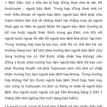
+ Một điều chú ý nữa khi kí hợp đồng thuê nhà là vấn đề
hoshounin - người bão lãnh. Trong hợp đồng thuê nhà có
một điều khoản về người bảo lãnh, người bảo lãnh phải chịu
trách nhiệm liên đới về những thiệt hại chẳng may do người
thuê gây ra. Nếu là người Nhật thì người bảo lãnh thường là
bố mẹ hoặc người thân thích trong gia đình, còn đối với
người nước ngoài thì vấn đề người bảo lãnh khá phức tạp hơn.
Trong trường hợp bạn là lưu học sinh thì có thể liên hệ với
trường đang học để nhờ phía trường làm người bảo lãnh (tùy
từng trường mà có thể được chấp nhận hay không), nếu
đồng ý được phía trường học làm người bảo lãnh thì bạn còn
phải thương thuyết với phía fudousan xem chủ nhà có chấp
nhận trường học làm người bảo lãnh hay không. Trong trường
hợp không thể tìm được người bảo lãnh thích hợp, hiện nay,
các công ty fudousan có dịch vụ đứng ra nhận là người bảo
lãnh cho người nước ngoài với giá tiền khoảng bằng 2 đến 3
tháng tiền nhà (giống như một dạng bảo hiểm).
Là người nước ngoài đi thuê nhà ở Nhật sẽ gặp nhiều điều bất