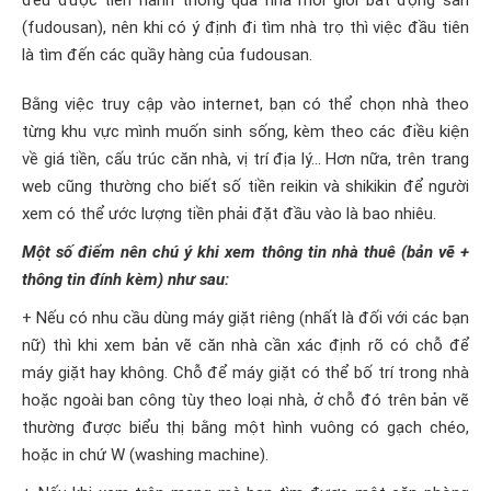
đều được tiến hành thông qua nhà môi giới bất động sản
(fudousan), nên khi có ý định đi tìm nhà trọ thì việc đầu tiên
là tìm đến các quầy hàng của fudousan.
Bằng việc truy cập vào internet, bạn có thể chọn nhà theo
từng khu vực mình muốn sinh sống, kèm theo các điều kiện
về giá tiền, cấu trúc căn nhà, vị trí địa lý… Hơn nữa, trên trang
web cũng thường cho biết số tiền reikin và shikikin để người
xem có thể ước lượng tiền phải đặt đầu vào là bao nhiêu.
Một số điểm nên chú ý khi xem thông tin nhà thuê (bản vẽ +
thông tin đính kèm) như sau:
+ Nếu có nhu cầu dùng máy giặt riêng (nhất là đối với các bạn
nữ) thì khi xem bản vẽ căn nhà cần xác định rõ có chỗ để
máy giặt hay không. Chỗ để máy giặt có thể bố trí trong nhà
hoặc ngoài ban công tùy theo loại nhà, ở chỗ đó trên bản vẽ
thường được biểu thị bằng một hình vuông có gạch chéo,
hoặc in chứ W (washing machine).