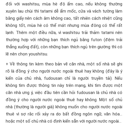
đối với washitsu, mùa hè độ ẩm cao, nếu không thường
xuyên lau chùi thì tatami dễ ẩm mốc, cửa và vách tường làm
bằng giấy nên cách âm không cao, tất nhiên cách nhiệt cũng
không tốt, mùa hè có thể mát nhưng mùa đông có thể rất
lạnh. Thêm một điều nữa, vì washitsu trải thảm tatami nên
thường hợp với những bạn thích ngủ bằng futon (đệm trải
thẳng xuống đất), còn những bạn thích ngủ trên giường thì có
lẽ nên chọn youshitsu.
+ Về thông tin kèm theo bản vẽ căn nhà, một số nhà sẽ ghi
rõ là đồng ý cho người nước ngoài thuê hay không (đây là ý
kiến của chủ nhà, fudousan chỉ là người truyền tải). Nếu
không tìm được thông tin này trên mạng, khi tìm được một
căn nhà ưng ý, việc đầu tiên cần hỏi fudousan là chủ nhà có
đồng ý cho người nước ngoài thuê hay không. Một số chủ
nhà (thường là người già) không muốn cho người nước ngoài
thuê vì sợ rắc rối xảy ra do bất đồng ngôn ngữ, văn hóa…
hoặc một số chủ nhà có định kiến sẵn với người nước ngoài…