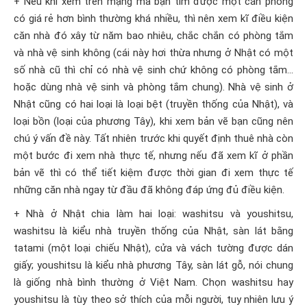
+ Nếu khi xem trên mạng mà bạn tìm được một căn phòng
có giá rẻ hơn bình thường khá nhiều, thì nên xem kĩ điều kiện
căn nhà đó xây từ năm bao nhiêu, chắc chắn có phòng tắm
và nhà vệ sinh không (cái này hơi thừa nhưng ở Nhật có một
số nhà cũ thì chỉ có nhà vệ sinh chứ không có phòng tắm…
hoặc dùng nhà vệ sinh và phòng tắm chung). Nhà vệ sinh ở
Nhật cũng có hai loại là loại bệt (truyền thống của Nhật), và
loại bồn (loại của phương Tây), khi xem bản vẽ bạn cũng nên
chú ý vấn đề này. Tất nhiên trước khi quyết định thuê nhà còn
một bước đi xem nhà thực tế, nhưng nếu đã xem kĩ ở phần
bản vẽ thì có thể tiết kiệm được thời gian đi xem thực tế
những căn nhà ngay từ đầu đã không đáp ứng đủ điều kiện.
+ Nhà ở Nhật chia làm hai loại: washitsu và youshitsu,
washitsu là kiểu nhà truyền thống của Nhật, sàn lát bằng
tatami (một loại chiếu Nhật), cửa và vách tường được dán
giấy; youshitsu là kiểu nhà phương Tây, sàn lát gỗ, nói chung
là giống nhà bình thường ở Việt Nam. Chọn washitsu hay
youshitsu là tùy theo sở thích của mỗi người, tuy nhiên lưu ý