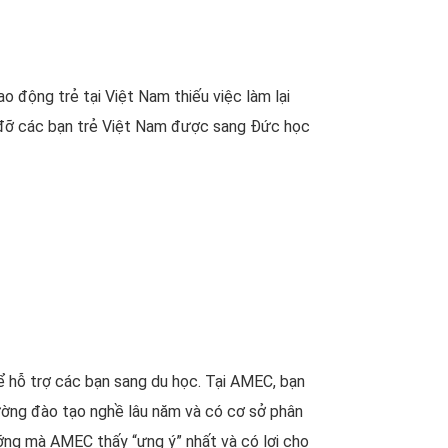
o động trẻ tại Việt Nam thiếu việc làm lại
úp đỡ các bạn trẻ Việt Nam được sang Đức học
ể hỗ trợ các bạn sang du học. Tại AMEC, bạn
rường đào tạo nghề lâu năm và có cơ sở phân
ỡng mà AMEC thấy “ưng ý” nhất và có lợi cho