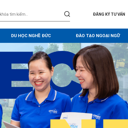
ĐĂNG KÝ TƯ VẤN
DU HỌC NGHỀ ĐỨC
ĐÀO TẠO NGOẠI NGỮ