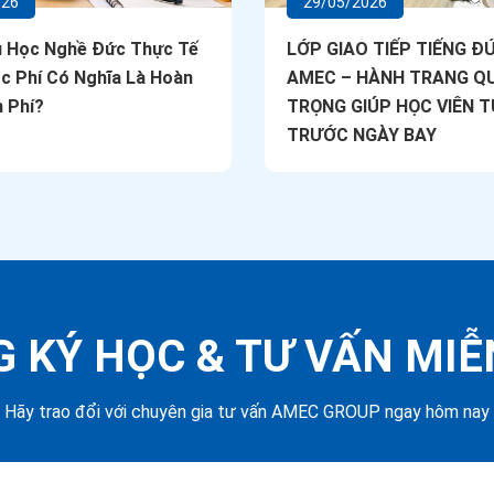
026
29/05/2026
u Học Nghề Đức Thực Tế
LỚP GIAO TIẾP TIẾNG ĐỨ
c Phí Có Nghĩa Là Hoàn
AMEC – HÀNH TRANG Q
 Phí?
TRỌNG GIÚP HỌC VIÊN T
TRƯỚC NGÀY BAY
 KÝ HỌC &
TƯ VẤN MIỄ
Hãy trao đổi với chuyên gia tư vấn AMEC GROUP ngay hôm nay