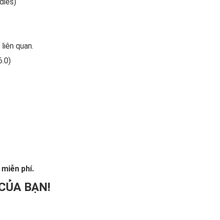
dies)
liên quan.
6.0)
miễn phí.
CỦA BẠN!