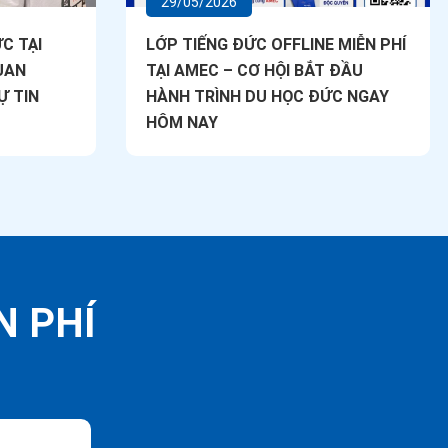
29/05/2026
C TẠI
LỚP TIẾNG ĐỨC OFFLINE MIỄN PHÍ
UAN
TẠI AMEC – CƠ HỘI BẮT ĐẦU
Ự TIN
HÀNH TRÌNH DU HỌC ĐỨC NGAY
HÔM NAY
N PHÍ