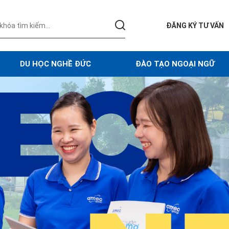
ĐĂNG KÝ TƯ VẤN
DU HỌC NGHỀ ĐỨC
ĐÀO TẠO NGOẠI NGỮ