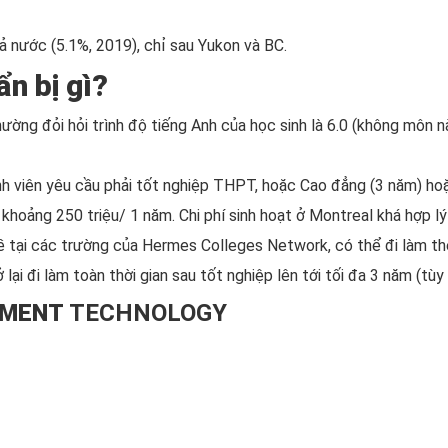
cả nước (5.1%, 2019), chỉ sau Yukon và BC.
n bị gì?
ường đỏi hỏi trình độ tiếng Anh của học sinh là 6.0 (không môn n
nh viên yêu cầu phải tốt nghiệp THPT, hoặc Cao đẳng (3 năm) hoặ
 khoảng 250 triệu/ 1 năm. Chi phí sinh hoạt ở Montreal khá hợp l
ghề tại các trường của Hermes Colleges Network, có thể đi làm thê
lại đi làm toàn thời gian sau tốt nghiệp lên tới tối đa 3 năm (tùy
EMENT
TECHNOLOGY