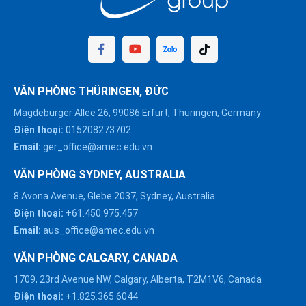
VĂN PHÒNG THÜRINGEN, ĐỨC
Magdeburger Allee 26, 99086 Erfurt, Thüringen, Germany
Điện thoại:
015208273702
Email:
ger_office@amec.edu.vn
VĂN PHÒNG SYDNEY, AUSTRALIA
8 Avona Avenue, Glebe 2037, Sydney, Australia
Điện thoại:
+61.450.975.457
Email:
aus_office@amec.edu.vn
VĂN PHÒNG CALGARY, CANADA
1709, 23rd Avenue NW, Calgary, Alberta, T2M1V6, Canada
Điện thoại:
+1.825.365.6044