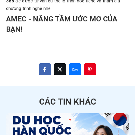
388
để được tư vấn cụ thể lộ trình học tiếng và tham gia
chương trình nghề nhé
AMEC - NÂNG TẦM ƯỚC MƠ CỦA
BẠN!
CÁC TIN
KHÁC