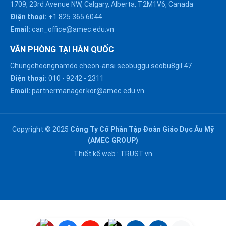
1709, 23rd Avenue NW, Calgary, Alberta, T2M1V6, Canada
Điện thoại:
+1.825.365.6044
Email:
can_office@amec.edu.vn
VĂN PHÒNG TẠI HÀN QUỐC
Chungcheongnamdo cheon-ansi seobuggu seobu8gil 47
HÀ NỘI :
Điện thoại:
010
-
9242
-
2311
0914863466
Email:
partnermanager.kor@amec.edu.vn
ĐÀ NẴNG :
0916082128
Copyright © 2025
Công Ty Cổ Phần Tập Đoàn Giáo Dục Âu Mỹ
Chat với chúng tôi trên
(AMEC GROUP)
Zalo
HỒ CHÍ MINH :
Thiết kế web :
TRUST.vn
0909171388
Chat với chúng tôi trên
Messenger
NGHỆ AN :
Gửi email
0911002551