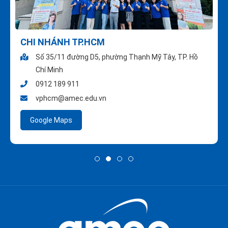
CHI NHÁNH TP.HCM
Số 35/11 đường D5, phường Thạnh Mỹ Tây, TP. Hồ
Chí Minh
0912 189 911
vphcm@amec.edu.vn
Google Maps