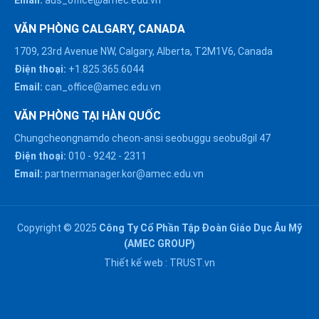
Email:
aus_office@amec.edu.vn
VĂN PHÒNG CALGARY, CANADA
1709, 23rd Avenue NW, Calgary, Alberta, T2M1V6, Canada
Điện thoại:
+1.825.365.6044
Email:
can_office@amec.edu.vn
VĂN PHÒNG TẠI HÀN QUỐC
Chungcheongnamdo cheon-ansi seobuggu seobu8gil 47
HÀ NỘI :
Điện thoại:
010
-
9242
-
2311
0914863466
Email:
partnermanager.kor@amec.edu.vn
ĐÀ NẴNG :
0916082128
Copyright © 2025
Công Ty Cổ Phần Tập Đoàn Giáo Dục Âu Mỹ
Chat với chúng tôi trên
(AMEC GROUP)
Zalo
HỒ CHÍ MINH :
Thiết kế web :
TRUST.vn
0909171388
Chat với chúng tôi trên
Messenger
NGHỆ AN :