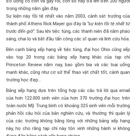
đồ uống có cồn và gây rối, con số này đã lên đến 200 người
trong những năm gần đây.
Sự kiện này tồi tệ nhất vào năm 2003, cảnh sát trưởng của
thành phố Athens Rick Mayer gọi đây là
“sự kiện tồi tệ nhất từ
trước đến giờ”
. Sau khi tiệc tùng, các thanh niên đã nắm pháo
sáng, chai lọ và bắt đầu tấn công các sĩ quan và lính cứu hỏa.
Bên cạnh bảng xếp hạng về tiệc tùng, đại học Ohio cũng xếp
vào top 20 trong các bảng xếp hạng khác của tạp chí
Princeton Review năm nay, bao gồm bia và các loại uống
mạnh khác, cũng như cơ sở thể thao vật chất tốt, cảnh quan
trường học đẹp…
Bảng xếp hạng dựa trên tổng hợp các câu trả lời qua email
của hơn 122.000 sinh viên của hơn 370 trường đại học trên
toàn nước Mỹ. Trung bình có khoảng 325 sinh viên mỗi trường
phản hồi câu hỏi của bản nghiên cứu, và thường thì quản lý
của các trường không bằng lòng với những bảng xếp hạng
này, họ cho rằng tạp chí này tôn vinh những hành vi không