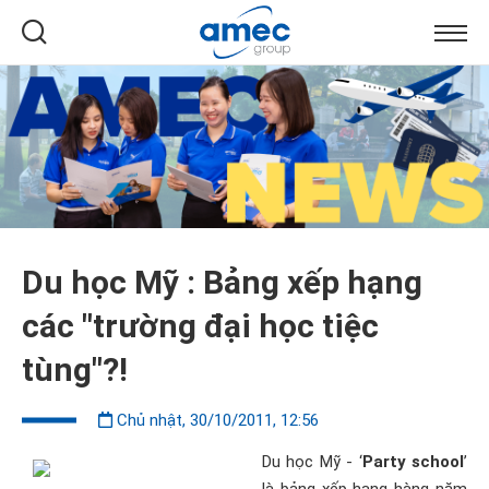
Du học Mỹ : Bảng xếp hạng
các "trường đại học tiệc
tùng"?!
Chủ nhật, 30/10/2011, 12:56
Du học Mỹ
- ‘
Party school
’