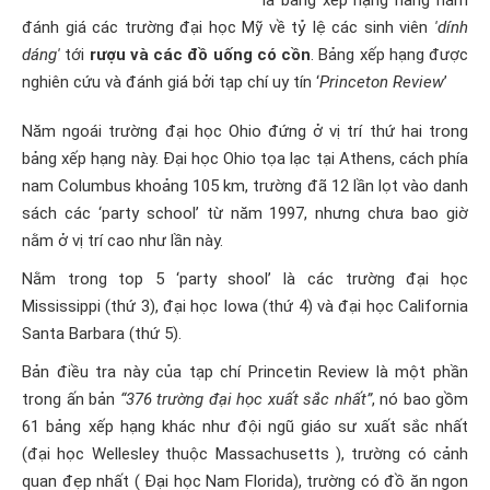
là bảng xếp hạng hàng năm
đánh giá các trường
đại học Mỹ
về tỷ lệ các sinh viên
'dính
dáng'
tới
rượu và các đồ uống có cồn
. Bảng xếp hạng được
nghiên cứu và đánh giá bởi tạp chí uy tín ‘
Princeton Review
’
Năm ngoái trường đại học Ohio đứng ở vị trí thứ hai trong
bảng xếp hạng này. Đại học Ohio tọa lạc tại Athens, cách phía
nam Columbus khoảng 105 km, trường đã 12 lần lọt vào danh
sách các ‘party school’ từ năm 1997, nhưng chưa bao giờ
nằm ở vị trí cao như lần này.
Nằm trong top 5 ‘party shool’ là các trường đại học
Mississippi (thứ 3), đại học Iowa (thứ 4) và đại học California
Santa Barbara (thứ 5).
Bản điều tra này của tạp chí Princetin Review là một phần
trong ấn bản
“376 trường đại học xuất sắc nhất”
, nó bao gồm
61 bảng xếp hạng khác như đội ngũ giáo sư xuất sắc nhất
(đại học Wellesley thuộc Massachusetts ), trường có cảnh
quan đẹp nhất ( Đại học Nam Florida), trường có đồ ăn ngon