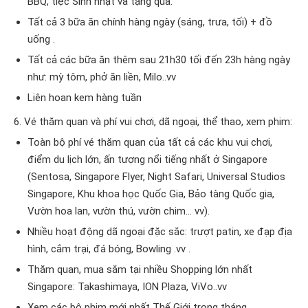
BBQ, tiệc Sinh nhật và tặng quà.
Tất cả 3 bữa ăn chính hàng ngày (sáng, trưa, tối) + đồ
uống .
Tất cả các bữa ăn thêm sau 21h30 tối đến 23h hàng ngày
như: mỳ tôm, phở ăn liền, Milo..vv
Liên hoan kem hàng tuần
6. Vé thăm quan và phí vui chơi, dã ngoại, thể thao, xem phim:
Toàn bộ phí vé thăm quan của tất cả các khu vui chơi,
điểm du lịch lớn, ấn tượng nổi tiếng nhất ở Singapore
(Sentosa, Singapore Flyer, Night Safari, Universal Studios
Singapore, Khu khoa học Quốc Gia, Bảo tàng Quốc gia,
Vườn hoa lan, vườn thú, vườn chim… vv).
Nhiều hoạt động dã ngoại đặc sắc: trượt patin, xe đạp địa
hình, cắm trại, đá bóng, Bowling .vv .
Thăm quan, mua sắm tại nhiều Shopping lớn nhất
Singapore: Takashimaya, ION Plaza, ViVo..vv
Xem các bộ phim mới nhất Thế Giới trong tháng.