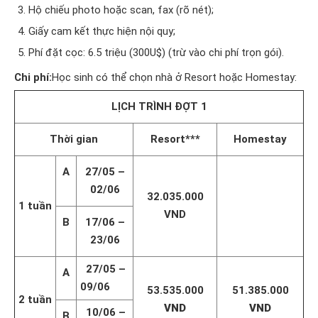
Hộ chiếu photo hoặc scan, fax (rõ nét);
Giấy cam kết thực hiện nội quy;
Phí đặt cọc: 6.5 triệu (300U$) (trừ vào chi phí trọn gói).
Chi phí:
Học sinh có thể chọn nhà ở Resort hoặc Homestay:
LỊCH TRÌNH ĐỢT 1
Th
ời gian
Resort***
Homestay
A
27/05 –
02/06
32.035.000
1 tuần
VND
B
17/06 –
23/06
27/05 –
A
09/06
53.535.000
51.385.000
2 tuần
VND
VND
10/06 –
B