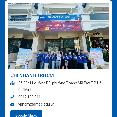
CHI NHÁNH TP.HCM
Số 35/11 đường D5, phường Thạnh Mỹ Tây, TP. Hồ
Chí Minh
0912 189 911
vphcm@amec.edu.vn
Google Maps