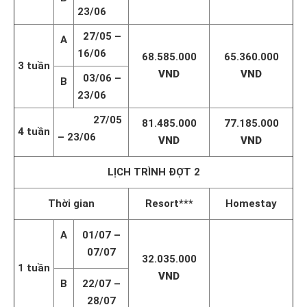
23/06
27/05 –
A
16/06
68.585.000
65.360.000
3 tuần
VND
VND
03/06 –
B
23/06
27/05
81.485.000
77.185.000
4 tuần
– 23/06
VND
VND
LỊCH TRÌNH ĐỢT 2
Th
ời gian
Resort***
Homestay
A
01/07 –
07/07
32.035.000
1 tuần
VND
B
22/07 –
28/07