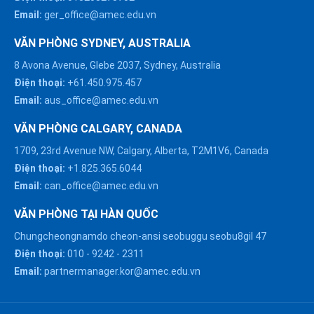
Email:
ger_office@amec.edu.vn
VĂN PHÒNG SYDNEY, AUSTRALIA
8 Avona Avenue, Glebe 2037, Sydney, Australia
Điện thoại:
+61.450.975.457
Email:
aus_office@amec.edu.vn
VĂN PHÒNG CALGARY, CANADA
1709, 23rd Avenue NW, Calgary, Alberta, T2M1V6, Canada
Điện thoại:
+1.825.365.6044
Email:
can_office@amec.edu.vn
VĂN PHÒNG TẠI HÀN QUỐC
Chungcheongnamdo cheon-ansi seobuggu seobu8gil 47
HÀ NỘI :
Điện thoại:
010
-
9242
-
2311
0914863466
Email:
partnermanager.kor@amec.edu.vn
ĐÀ NẴNG :