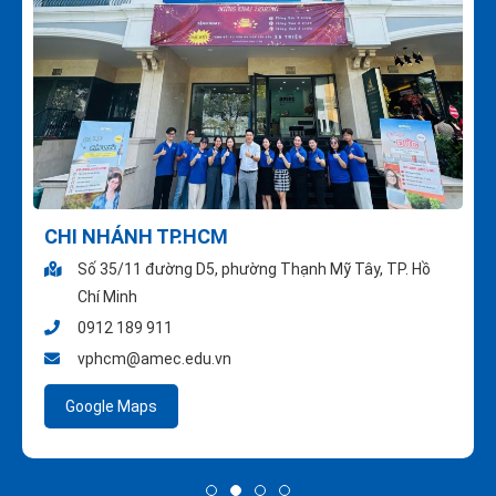
CHI NHÁNH TP.HCM
Số 35/11 đường D5, phường Thạnh Mỹ Tây, TP. Hồ
Chí Minh
0912 189 911
vphcm@amec.edu.vn
Google Maps