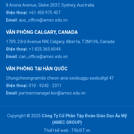
8 Avona Avenue, Glebe 2037, Sydney, Australia
Điện thoại:
+61.450.975.457
Email:
aus_office@amec.edu.vn
VĂN PHÒNG CALGARY, CANADA
1709, 23rd Avenue NW, Calgary, Alberta, T2M1V6, Canada
Điện thoại:
+1.825.365.6044
Email:
can_office@amec.edu.vn
VĂN PHÒNG TẠI HÀN QUỐC
Chungcheongnamdo cheon-ansi seobuggu seobu8gil 47
HÀ NỘI :
Điện thoại:
010
-
9242
-
2311
0914863466
Email:
partnermanager.kor@amec.edu.vn
ĐÀ NẴNG :
0916082128
Copyright © 2025
Công Ty Cổ Phần Tập Đoàn Giáo Dục Âu Mỹ
Chat với chúng tôi trên
(AMEC GROUP)
Zalo
HỒ CHÍ MINH :
Thiết kế web :
TRUST.vn